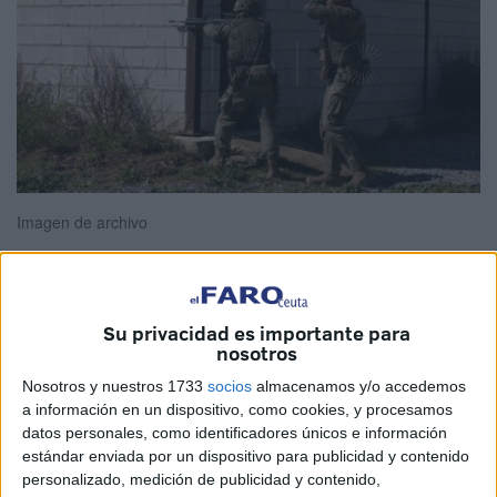
Imagen de archivo
La
Asociación de Tropa y Marinería Española
(ATME)
Su privacidad es importante para
nosotros
manifiesta su profunda preocupación por el
impacto del
cierre del espacio aéreo israelí
en los
relevos de los
Nosotros y nuestros 1733
socios
almacenamos y/o accedemos
a información en un dispositivo, como cookies, y procesamos
contingentes
militares españoles desplegados en Oriente
datos personales, como identificadores únicos e información
Medio, más concretamente el
personal desplegado en
estándar enviada por un dispositivo para publicidad y contenido
Irak
, entre ellos de Ceuta.
personalizado, medición de publicidad y contenido,