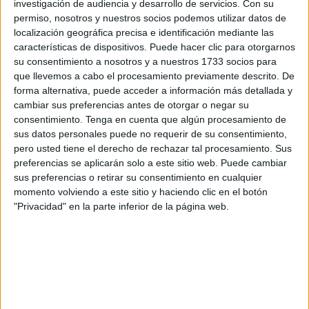
investigación de audiencia y desarrollo de servicios.
Con su
La preocupación radica en la
incertidumbre
que esta
permiso, nosotros y nuestros socios podemos utilizar datos de
situación genera en las familias de los militares.
localización geográfica precisa e identificación mediante las
características de dispositivos. Puede hacer clic para otorgarnos
Los
recientes ataques entre Israel e Irán
han provocado
su consentimiento a nosotros y a nuestros 1733 socios para
que llevemos a cabo el procesamiento previamente descrito. De
el cierre del espacio aéreo israelí "hasta nuevo aviso", una
forma alternativa, puede acceder a información más detallada y
medida “que podría ocasionar retrasos significativos en los
cambiar sus preferencias antes de otorgar o negar su
relevos programados de las tropas españolas”, expone la
consentimiento.
Tenga en cuenta que algún procesamiento de
asociación, que pide claridad.
sus datos personales puede no requerir de su consentimiento,
pero usted tiene el derecho de rechazar tal procesamiento. Sus
preferencias se aplicarán solo a este sitio web. Puede cambiar
Preocupación por la seguridad
sus preferencias o retirar su consentimiento en cualquier
momento volviendo a este sitio y haciendo clic en el botón
ATME subraya que
su inquietud
se centra no solo en la
"Privacidad" en la parte inferior de la página web.
seguridad de los militares
que ya se encuentran en zona
de operaciones y de aquellos que están a punto de ser
desplegados, sino, de manera crucial, en la necesidad de
garantizar que sus familias estén plena y constantemente
informadas sobre la situación.