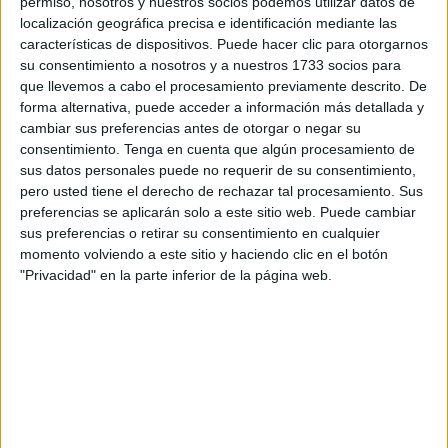
permiso, nosotros y nuestros socios podemos utilizar datos de
localización geográfica precisa e identificación mediante las
La envergadura del buque —149 metros de eslora y más
características de dispositivos. Puede hacer clic para otorgarnos
de 16.000 toneladas— requirió la
intervención de dos
su consentimiento a nosotros y a nuestros 1733 socios para
que llevemos a cabo el procesamiento previamente descrito. De
remolcadores portuarios
, el VB Andalucía y el Sertosa
forma alternativa, puede acceder a información más detallada y
Veintisiete, para conducir la maniobra de entrada bajo la
cambiar sus preferencias antes de otorgar o negar su
supervisión de los prácticos del puerto ceutí.
consentimiento.
Tenga en cuenta que algún procesamiento de
sus datos personales puede no requerir de su consentimiento,
Maniobra de precisión en la bocana
pero usted tiene el derecho de rechazar tal procesamiento. Sus
preferencias se aplicarán solo a este sitio web. Puede cambiar
sus preferencias o retirar su consentimiento en cualquier
Los ceutíes han podido ver al ‘Ysabel’ entrando a puerto
momento volviendo a este sitio y haciendo clic en el botón
con su característica
rampa de proa desplegada
,
"Privacidad" en la parte inferior de la página web.
flanqueado por ambos remolcadores.
Este tipo de asistencia es habitual cuando buques de gran
porte con sistema RO-RO operan en puertos de geometría
compleja como el de Ceuta, donde los márgenes de
maniobra son reducidos y la corriente del Estrecho exige
un control preciso de la embarcación.