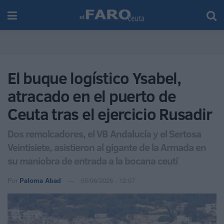
El buque logístico Ysabel,
atracado en el puerto de
Ceuta tras el ejercicio Rusadir
Dos remolcadores, el VB Andalucía y el Sertosa
Veintisiete, asistieron al gigante de la Armada en
su maniobra de entrada a la bocana ceutí
Por
Paloma Abad
05/06/2026 - 12:07