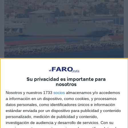
Fotos: Quino
Su privacidad es importante para
nosotros
Nosotros y nuestros 1733
socios
almacenamos y/o accedemos
El buque de transporte logístico Ysabel
(A-06) se
a información en un dispositivo, como cookies, y procesamos
encuentra en estos momentos atracado en el puerto,
datos personales, como identificadores únicos e información
estándar enviada por un dispositivo para publicidad y contenido
donde apoya a la Comandancia General de Ceuta
personalizado, medición de publicidad y contenido,
(Comgeceu) en las operaciones de repliegue del
ejercicio
investigación de audiencia y desarrollo de servicios.
Con su
Rusadir
.