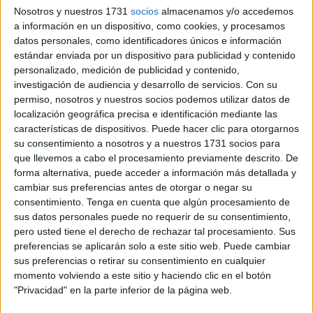
chiringuitos
de la playa, que permanecerá debidamente
Nosotros y nuestros 1731
socios
almacenamos y/o accedemos
señalizado mediante
balizamiento
tanto en la lámina de
a información en un dispositivo, como cookies, y procesamos
datos personales, como identificadores únicos e información
agua como en la arena.
estándar enviada por un dispositivo para publicidad y contenido
personalizado, medición de publicidad y contenido,
Por motivos de seguridad,
no se permitirá el acceso
de
investigación de audiencia y desarrollo de servicios.
Con su
bañistas a esta zona
entre las 8.00 y las 13.00 horas
del
permiso, nosotros y nuestros socios podemos utilizar datos de
sábado.
localización geográfica precisa e identificación mediante las
características de dispositivos. Puede hacer clic para otorgarnos
Cómo ver la exhibición, habrá zona
su consentimiento a nosotros y a nuestros 1731 socios para
que llevemos a cabo el procesamiento previamente descrito. De
para espectadores
forma alternativa, puede acceder a información más detallada y
cambiar sus preferencias antes de otorgar o negar su
consentimiento.
Tenga en cuenta que algún procesamiento de
Los ciudadanos podrán presenciar la exhibición
sus datos personales puede no requerir de su consentimiento,
paracaidista desde el propio arenal, ya que se habilitará
pero usted tiene el derecho de rechazar tal procesamiento. Sus
una zona para espectadores
detrás del perímetro
preferencias se aplicarán solo a este sitio web. Puede cambiar
acotado, que va a estar delimitada mediante vallas.
sus preferencias o retirar su consentimiento en cualquier
momento volviendo a este sitio y haciendo clic en el botón
Desde allí podrá seguirse el desarrollo del salto
"Privacidad" en la parte inferior de la página web.
paracaidista con total seguridad.