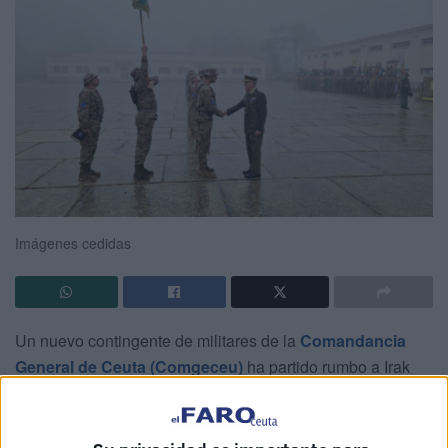
Imágenes cedidas
Un nuevo contingente de militares de la
Comandancia
General de Ceuta (Comgeceu)
ha partido rumbo a Irak
para integrarse en una de las operaciones internacionales
más relevantes en materia de seguridad: la
NATO
Mission-Irak
(NMI)
. La misión, que se desarrolla en el