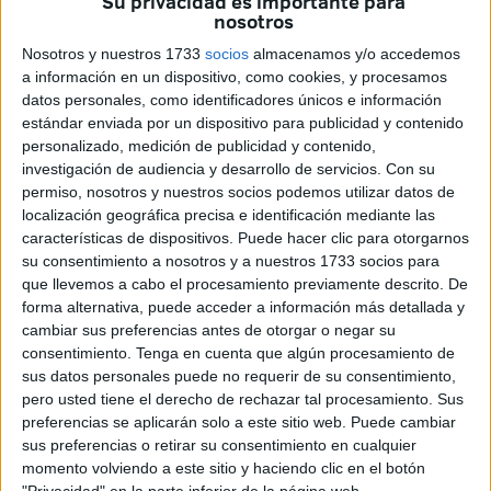
Su privacidad es importante para
nosotros
marco de la OTAN, tiene como objetivo fortalecer las
estructuras de defensa del país árabe, garantizar su
Nosotros y nuestros 1733
socios
almacenamos y/o accedemos
a información en un dispositivo, como cookies, y procesamos
estabilidad y consolidar su sistema militar
tras años de
datos personales, como identificadores únicos e información
conflicto contra el DAESH
.
estándar enviada por un dispositivo para publicidad y contenido
personalizado, medición de publicidad y contenido,
La salida del contingente fue despedida oficialmente hoy
investigación de audiencia y desarrollo de servicios.
Con su
miércoles 30 de abril, en un acto donde se reconoció la
permiso, nosotros y nuestros socios podemos utilizar datos de
importancia estratégica del trabajo que desempeñarán los
localización geográfica precisa e identificación mediante las
características de dispositivos. Puede hacer clic para otorgarnos
efectivos españoles en territorio iraquí, tanto en el ámbito
su consentimiento a nosotros y a nuestros 1733 socios para
de la formación como del asesoramiento institucional.
que llevemos a cabo el procesamiento previamente descrito. De
forma alternativa, puede acceder a información más detallada y
España, firme aliada desde 2015
cambiar sus preferencias antes de otorgar o negar su
consentimiento.
Tenga en cuenta que algún procesamiento de
La participación de España en Irak no es nueva. Desde el
sus datos personales puede no requerir de su consentimiento,
pero usted tiene el derecho de rechazar tal procesamiento. Sus
año 2015, las Fuerzas Armadas españolas colaboran
preferencias se aplicarán solo a este sitio web. Puede cambiar
dentro de la
coalición internacional 'Inherent Resolve'
,
sus preferencias o retirar su consentimiento en cualquier
cuyo principal propósito ha sido combatir y derrotar al
momento volviendo a este sitio y haciendo clic en el botón
"Privacidad" en la parte inferior de la página web.