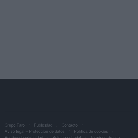
Grupo Faro
Publicidad
Contacto
Aviso legal – Protección de datos
Política de cookies
Política de privacidad
Política editorial
Términos de uso