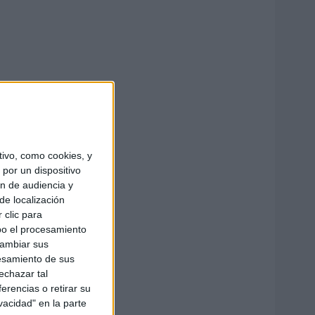
ivo, como cookies, y
por un dispositivo
ón de audiencia y
de localización
 clic para
bo el procesamiento
cambiar sus
esamiento de sus
echazar tal
erencias o retirar su
vacidad" en la parte