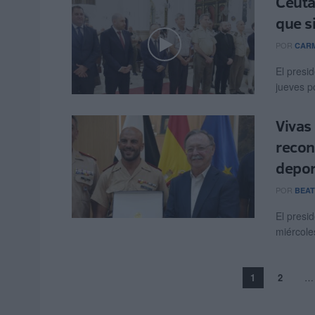
Ceuta
que s
POR
CARM
El presi
jueves po
Vivas 
recon
depor
POR
BEAT
El presi
miércoles
1
2
…