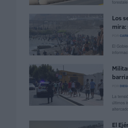
forestal
Los s
mira: 
POR
CARM
El Gobie
informaci
Milit
barri
POR
DIEG
La tensi
últimos 
altercad
El Ejé