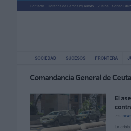
Contacto
Horarios de Barcos by Kikoto
Vuelos
Sorteo Cruz
SOCIEDAD
SUCESOS
FRONTERA
J
Comandancia General de Ceut
El as
contr
POR
BEAT
La crisis