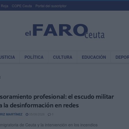
 Roja
COPE Ceuta
Portal del suscriptor
USTICIA
POLÍTICA
CULTURA
EDUCACIÓN
DEPO
a
esoramiento profesional: el escudo militar
a la desinformación en redes
05/08/2026
RIZ MARTÍNEZ
1
 migratoria de Ceuta y la intervención en los incendios