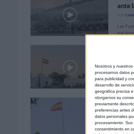
ante l
POR
CARM
Las Fuer
sus comp
Cabal
Apóst
Nosotros y nuestro
POR
MARI
procesamos datos per
El acuar
para publicidad y co
Montesa 
desarrollo de servici
geográfica precisa e 
otorgarnos su conse
La fo
previamente descrito
Espa
preferencias antes d
datos personales pue
POR
CARM
procesamiento. Sus p
consentimiento en cu
La forta