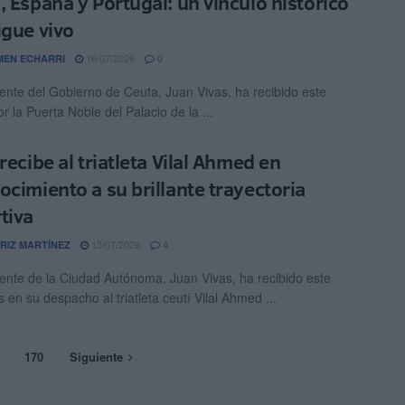
, España y Portugal: un vínculo histórico
igue vivo
16/07/2026
EN ECHARRI
0
dente del Gobierno de Ceuta, Juan Vivas, ha recibido este
r la Puerta Noble del Palacio de la ...
recibe al triatleta Vilal Ahmed en
ocimiento a su brillante trayectoria
tiva
15/07/2026
RIZ MARTÍNEZ
4
dente de la Ciudad Autónoma, Juan Vivas, ha recibido este
 en su despacho al triatleta ceutí Vilal Ahmed ...
170
Siguiente