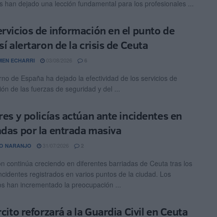
es han dejado una lección fundamental para los profesionales ...
ervicios de información en el punto de
sí alertaron de la crisis de Ceuta
03/08/2026
EN ECHARRI
6
rno de España ha dejado la efectividad de los servicios de
ón de las fuerzas de seguridad y del ...
ares y policías actúan ante incidentes en
adas por la entrada masiva
31/07/2026
O NARANJO
2
ón continúa creciendo en diferentes barriadas de Ceuta tras los
incidentes registrados en varios puntos de la ciudad. Los
os han incrementado la preocupación ...
rcito reforzará a la Guardia Civil en Ceuta