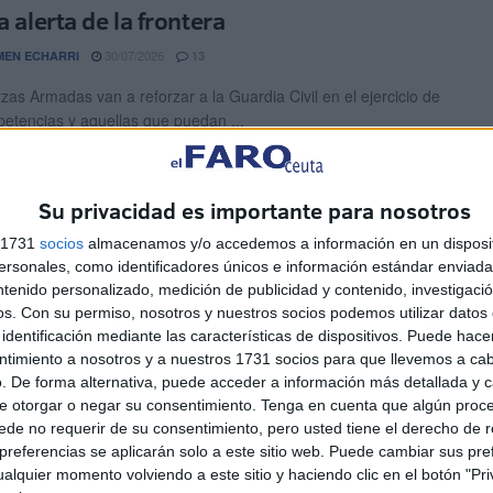
a alerta de la frontera
30/07/2026
EN ECHARRI
13
zas Armadas van a reforzar a la Guardia Civil en el ejercicio de
etencias y aquellas que puedan ...
lería homenajea a su patrón, Santiago
Su privacidad es importante para nosotros
ol, con una parada militar
s 1731
socios
almacenamos y/o accedemos a información en un disposit
25/07/2026
BEL TENA
2
sonales, como identificadores únicos e información estándar enviada 
telamiento Coronel Galindo, sede del Regimiento de Caballería
ntenido personalizado, medición de publicidad y contenido, investigaci
nº3 de Ceuta, ha sido escenario en la tarde de ...
os.
Con su permiso, nosotros y nuestros socios podemos utilizar datos 
identificación mediante las características de dispositivos. Puede hacer
ntimiento a nosotros y a nuestros 1731 socios para que llevemos a ca
rtaleza del Hacho ya luce la bandera de
. De forma alternativa, puede acceder a información más detallada y 
ña
e otorgar o negar su consentimiento.
Tenga en cuenta que algún proc
de no requerir de su consentimiento, pero usted tiene el derecho de r
25/07/2026
EN ECHARRI
6
referencias se aplicarán solo a este sitio web. Puede cambiar sus pref
alquier momento volviendo a este sitio y haciendo clic en el botón "Pri
leza del Hacho ya luce su bandera de España. Por fin, desde