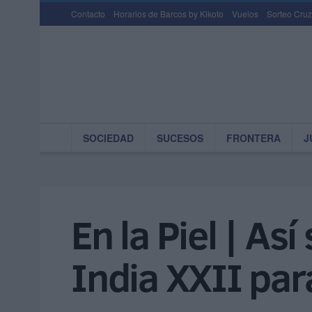
Contacto
Horarios de Barcos by Kikoto
Vuelos
Sorteo Cruz
SOCIEDAD
SUCESOS
FRONTERA
J
En la Piel | As
India XXII para