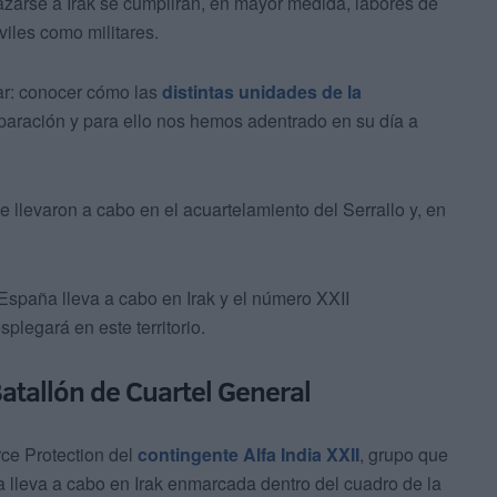
azarse a Irak se cumplirán, en mayor medida, labores de
viles como militares.
lar: conocer cómo las
distintas unidades de la
paración y para ello nos hemos adentrado en su día a
e llevaron a cabo en el acuartelamiento del Serrallo y, en
España lleva a cabo en Irak y el número XXII
legará en este territorio.
Batallón de Cuartel General
ce Protection del
contingente Alfa India XXII
, grupo que
 lleva a cabo en Irak enmarcada dentro del cuadro de la