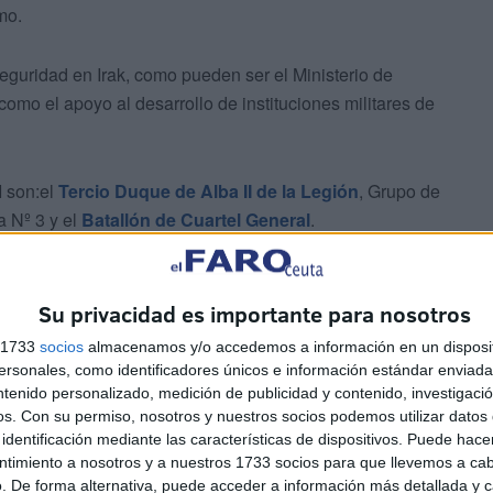
mo.
eguridad en Irak, como pueden ser el Ministerio de
omo el apoyo al desarrollo de instituciones militares de
I son:el
Tercio Duque de Alba II de la Legión
, Grupo de
 Nº 3 y el
Batallón de Cuartel General
.
Su privacidad es importante para nosotros
es militares que vivir una experiencia cercana, en
s 1733
socios
almacenamos y/o accedemos a información en un disposit
sonales, como identificadores únicos e información estándar enviada 
os momentáneamente para captar cada gota de sudor que
ntenido personalizado, medición de publicidad y contenido, investigaci
e cada minuto y enseñanza cuenta.
os.
Con su permiso, nosotros y nuestros socios podemos utilizar datos 
identificación mediante las características de dispositivos. Puede hacer
 supera una fase de adiestramiento operativo llevada a
ntimiento a nosotros y a nuestros 1733 socios para que llevemos a ca
. De forma alternativa, puede acceder a información más detallada y 