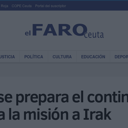
 Roja
COPE Ceuta
Portal del suscriptor
USTICIA
POLÍTICA
CULTURA
EDUCACIÓN
DEPO
í se prepara el cont
 la misión a Irak