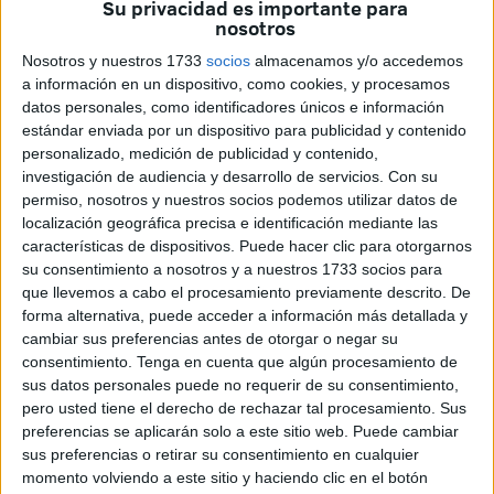
Su privacidad es importante para
de la recogida y la gestión tanto del
residuo de textil
nosotros
como del residuo del aceite vegetal usado en nuestra
Nosotros y nuestros 1733
socios
almacenamos y/o accedemos
ciudad, y promovido por la Ciudad Autónoma de Ceuta, en
a información en un dispositivo, como cookies, y procesamos
el marco del Plan de Recuperación, Transformación y
datos personales, como identificadores únicos e información
estándar enviada por un dispositivo para publicidad y contenido
Resiliencia y financiado por los fondos Next Generation de
personalizado, medición de publicidad y contenido,
la
Unión Europea
.
investigación de audiencia y desarrollo de servicios.
Con su
permiso, nosotros y nuestros socios podemos utilizar datos de
Durante la actividad, los alumnos han recibido información
localización geográfica precisa e identificación mediante las
sobre estos residuos, además de instrucciones básicas
características de dispositivos. Puede hacer clic para otorgarnos
acerca de cómo reciclarlos de forma correcta.
su consentimiento a nosotros y a nuestros 1733 socios para
que llevemos a cabo el procesamiento previamente descrito. De
forma alternativa, puede acceder a información más detallada y
cambiar sus preferencias antes de otorgar o negar su
consentimiento.
Tenga en cuenta que algún procesamiento de
sus datos personales puede no requerir de su consentimiento,
pero usted tiene el derecho de rechazar tal procesamiento. Sus
preferencias se aplicarán solo a este sitio web. Puede cambiar
sus preferencias o retirar su consentimiento en cualquier
momento volviendo a este sitio y haciendo clic en el botón