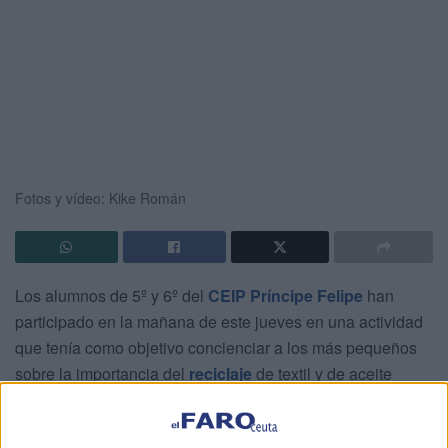
Fotos y vídeo: Kike Román
Los alumnos de 5º y 6º del
CEIP Príncipe Felipe
han
participado en la mañana de este jueves en una actividad
que tenía como objetivo concienciar a los más pequeños
sobre la importancia del
reciclaje
de textil y de aceite
vegetal en Ceuta.
De ello se ha encargado EcoCeuta, empresa responsable