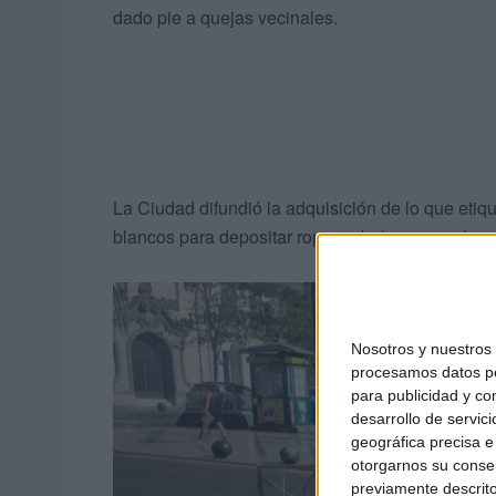
dado pie a quejas vecinales.
La Ciudad difundió la adquisición de lo que eti
blancos para depositar ropa en bolsas cerradas 
Nosotros y nuestro
procesamos datos per
para publicidad y co
desarrollo de servici
geográfica precisa e 
otorgarnos su conse
previamente descrito