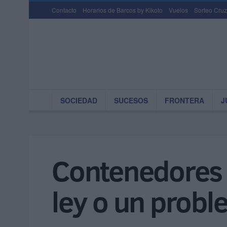
Contacto
Horarios de Barcos by Kikoto
Vuelos
Sorteo Cruz
SOCIEDAD
SUCESOS
FRONTERA
J
Contenedores d
ley o un prob