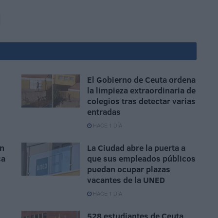
El Gobierno de Ceuta ordena
la limpieza extraordinaria de
colegios tras detectar varias
entradas
HACE 1 DÍA
un
La Ciudad abre la puerta a
ca
que sus empleados públicos
puedan ocupar plazas
vacantes de la UNED
HACE 1 DÍA
528 estudiantes de Ceuta