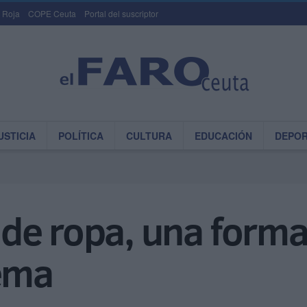
 Roja
COPE Ceuta
Portal del suscriptor
USTICIA
POLÍTICA
CULTURA
EDUCACIÓN
DEPO
e ropa, una forma 
lema