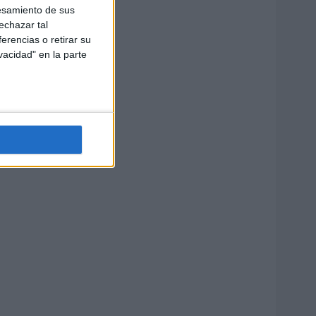
esamiento de sus
echazar tal
erencias o retirar su
vacidad" en la parte