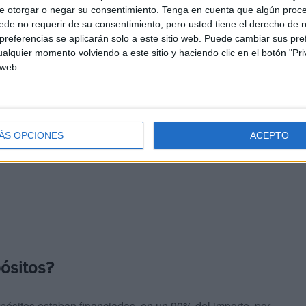
e otorgar o negar su consentimiento.
Tenga en cuenta que algún proc
de no requerir de su consentimiento, pero usted tiene el derecho de r
referencias se aplicarán solo a este sitio web. Puede cambiar sus pref
alquier momento volviendo a este sitio y haciendo clic en el botón "Pri
 web.
ÁS OPCIONES
ACEPTO
pósitos?
pósitos estaban financiadas, en un 90% del importe, por