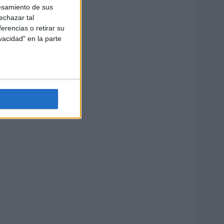
esamiento de sus
echazar tal
erencias o retirar su
vacidad" en la parte