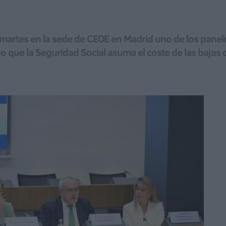
artes en la sede de CEOE en Madrid uno de los panele
o que la Seguridad Social asuma el coste de las bajas 