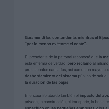
Garamendi
fue
contundente
:
mientras el Ejec
“por lo menos evítenme el coste”.
El presidente de la patronal reconoció que
la ma
está enferma de verdad,
pero reclamó
al mismo
profesionales sanitarios, así como una mayor co
desbordamiento del sistema
público de salud, 
la duración de las bajas
.
El encuentro abordó también el
impacto del abs
privada, la construcción, el transporte, la hostele
específico en las pequeñas empresas y los 