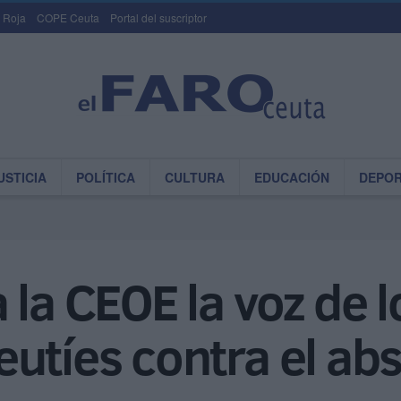
 Roja
COPE Ceuta
Portal del suscriptor
USTICIA
POLÍTICA
CULTURA
EDUCACIÓN
DEPO
 la CEOE la voz de l
utíes contra el ab