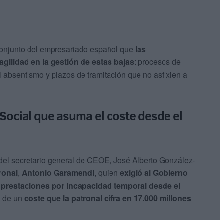
conjunto del empresariado español que
las
gilidad en la gestión de estas bajas
: procesos de
l absentismo y plazos de tramitación que no asfixien a
Social que asuma el coste desde el
del secretario general de CEOE, José Alberto González-
ronal
,
Antonio Garamendi
, quien
exigió al Gobierno
 prestaciones por incapacidad temporal desde el
s de un
coste que la patronal cifra en 17.000 millones