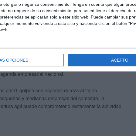
e otorgar o negar su consentimiento.
Tenga en cuenta que algún proc
de no requerir de su consentimiento, pero usted tiene el derecho de r
referencias se aplicarán solo a este sitio web. Puede cambiar sus pref
alquier momento volviendo a este sitio y haciendo clic en el botón "Pri
 web.
ÁS OPCIONES
ACEPTO
ocimiento expreso al papel de CECE dentro de la
 agenda empresarial nacional.
o por IT golpea con especial dureza al tejido
 pequeñas y medianas empresas del comercio, la
obertura ágil puede comprometer directamente la actividad