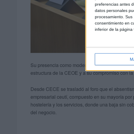
preferencias antes d
datos personales pue
procesamiento. Sus p
consentimiento en cu
inferior de la página
M
Su presencia como moderadora supone un recon
estructura de la CEOE y a su compromiso con la
Desde CECE se trasladó al foro que el absentism
empresarial ceutí, compuesto en su mayoría por
hostelería y los servicios, donde una baja sin c
del negocio.