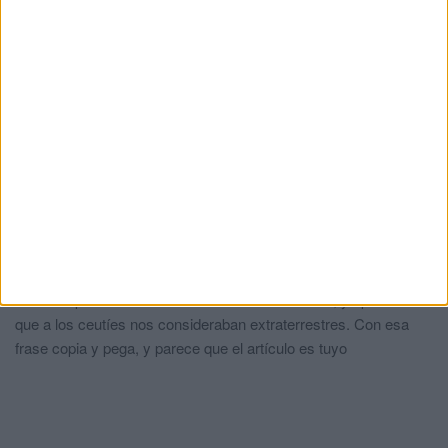
HACE 5 DÍAS
Marlaska niega que el CNI avisara de una
entrada masiva en Ceuta y confirma que
72.000 personas cruzaron desde
Marruecos
HACE 6 DÍAS
Comments
1
Terremoto
comentó:
hace 2 meses
También para los vecinos de Ceuta? Guauauuuu, yo pensaba
que a los ceutíes nos consideraban extraterrestres. Con esa
frase copia y pega, y parece que el artículo es tuyo