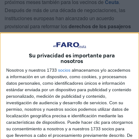
próximos meses también para los vecinos de
Ceuta
.
Después de más de una década de negociaciones, las
instituciones europeas han alcanzado un acuerdo
provisional para reformar los
derechos de los pasajeros
aéreos
, una actualización que introduce
cambios
relevantes tanto en el equipaje como en las
compensaciones por incidencias.
Su privacidad es importante para
nosotros
La reforma, que todavía debe recibir la aprobación
Nosotros y nuestros 1733
socios
almacenamos y/o accedemos
definitiva del Parlamento Europeo y del Consejo de la
a información en un dispositivo, como cookies, y procesamos
Unión Europea, busca adaptar la normativa a la realidad
datos personales, como identificadores únicos e información
actual del transporte aéreo.
estándar enviada por un dispositivo para publicidad y contenido
personalizado, medición de publicidad y contenido,
Entre las novedades más comentadas se encuentra la
investigación de audiencia y desarrollo de servicios.
Con su
posibilidad de que las compañías ofrezcan billetes más
permiso, nosotros y nuestros socios podemos utilizar datos de
localización geográfica precisa e identificación mediante las
baratos sin incluir la tradicional maleta de cabina.
características de dispositivos. Puede hacer clic para otorgarnos
su consentimiento a nosotros y a nuestros 1733 socios para
Sin embargo, el nuevo marco también incorpora
mayores
que llevemos a cabo el procesamiento previamente descrito. De
garantías para los viajeros
cuando se produzcan