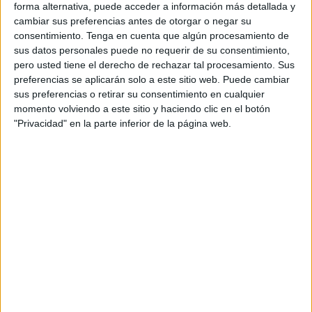
forma alternativa, puede acceder a información más detallada y
retrasos, cancelaciones o problemas de embarque.
cambiar sus preferencias antes de otorgar o negar su
consentimiento.
Tenga en cuenta que algún procesamiento de
La maleta de cabina ya no estará
sus datos personales puede no requerir de su consentimiento,
pero usted tiene el derecho de rechazar tal procesamiento. Sus
garantizada en todas las tarifas
preferencias se aplicarán solo a este sitio web. Puede cambiar
sus preferencias o retirar su consentimiento en cualquier
Uno de los aspectos que más debate ha generado es el
momento volviendo a este sitio y haciendo clic en el botón
"Privacidad" en la parte inferior de la página web.
relacionado con el equipaje.
La reforma mantiene el derecho de los pasajeros a viajar
con un
objeto personal gratuito
, como una mochila
pequeña, un bolso o una cartera, que deberá colocarse
debajo del asiento delantero.
No obstante, las aerolíneas podrán comercializar tarifas
reducidas para quienes decidan viajar únicamente con ese
equipaje personal. Esto significa que
la maleta de cabina
dejará de estar incluida automáticamente en todos los