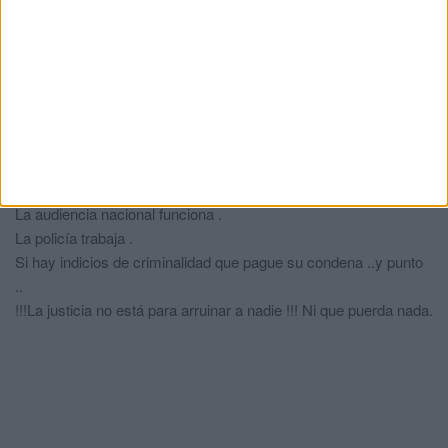
Reglamento elaborado por la propia Asamblea que les sirve
para conservar sus privilegios salvo sentencia firme.
Surrealista.
Tetuan sede capital mundial de los intercambios culturales
comentó:
hace 1 año
!!!Hombre es un mortal !! La avaricia rompe el saco,
La audiencia nacional funciona .
La policía trabaja .
Si hay indicios de criminalidad que pague su condena ..y punto
..
!!!La justicia no está para arruinar a nadie !!! Ni que puerda nada.