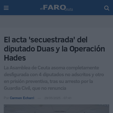
El acta 'secuestrada' del
diputado Duas y la Operación
Hades
La Asamblea de Ceuta asoma completamente
desfigurada con 4 diputados no adscritos y otro
en prisión preventiva, tras su arresto por la
Guardia Civil, que no renuncia
Por
Carmen Echarri
29/05/2025 - 07:41