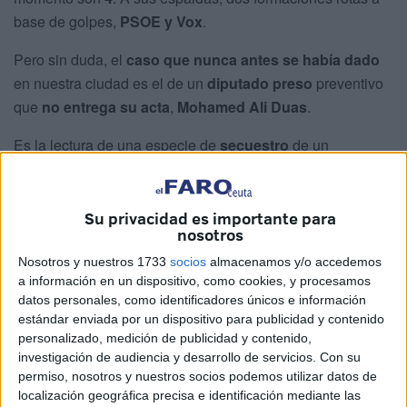
base de golpes,
PSOE y Vox
.
Pero sin duda, el
caso que nunca antes se había dado
en nuestra ciudad es el de un
diputado preso
preventivo
que
no entrega su acta
,
Mohamed Ali Duas
.
Es la lectura de una especie de
secuestro
de un
documento que avala una representación que no puede
utilizar porque está entre rejas, pero que impide que su
formación,
MDyC,
tenga tres
representantes efectivos
en
Su privacidad es importante para
nosotros
la Asamblea.
Nosotros y nuestros 1733
socios
almacenamos y/o accedemos
Suspendido en funciones, el encorsetado
Reglamento de
a información en un dispositivo, como cookies, y procesamos
la Asamblea
frena que pierda esa condición de diputado
datos personales, como identificadores únicos e información
estándar enviada por un dispositivo para publicidad y contenido
salvo que exista una
condena firme
. Ha habido casos de
personalizado, medición de publicidad y contenido,
diputados sobre los que pesaba una acusación de la
investigación de audiencia y desarrollo de servicios.
Con su
Fiscalía, pero nunca una situación así, la de un
preso
permiso, nosotros y nuestros socios podemos utilizar datos de
preventivo
que
sigue siendo concejal
de la Asamblea
localización geográfica precisa e identificación mediante las