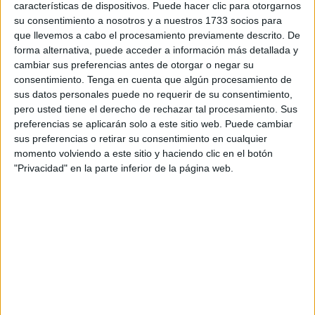
características de dispositivos. Puede hacer clic para otorgarnos
de Ceuta.
su consentimiento a nosotros y a nuestros 1733 socios para
que llevemos a cabo el procesamiento previamente descrito. De
“No sé de qué se me acusa”
forma alternativa, puede acceder a información más detallada y
cambiar sus preferencias antes de otorgar o negar su
“
No sé de qué se me acusa
, soy el sustento de mi familia
consentimiento.
Tenga en cuenta que algún procesamiento de
sus datos personales puede no requerir de su consentimiento,
y me veo de un día para otro… prácticamente a perderlo
pero usted tiene el derecho de rechazar tal procesamiento. Sus
todo”. Esas fueron las palabras que pronunció Duas ante
preferencias se aplicarán solo a este sitio web. Puede cambiar
la magistrada del Juzgado central de instrucción número 3
sus preferencias o retirar su consentimiento en cualquier
de la
Audiencia Nacional
, María Tardón, después de que
momento volviendo a este sitio y haciendo clic en el botón
"Privacidad" en la parte inferior de la página web.
se le leyeran sus derechos a finales del pasado enero.
Sentado frente a su señoría, la representante del Ministerio
Fiscal y su abogado, con dos agentes de la Policía
Nacional detrás, vestido de negro y sin esposas, se
muestra
sorprendido
por lo que pueda haber en su
contra.