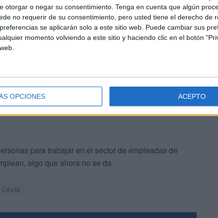
e otorgar o negar su consentimiento.
Tenga en cuenta que algún proc
Marruecos
de no requerir de su consentimiento, pero usted tiene el derecho de r
referencias se aplicarán solo a este sitio web. Puede cambiar sus pref
alquier momento volviendo a este sitio y haciendo clic en el botón "Pri
 se convierte en un sector muy dependiente de
 web.
ría de contratadas proceden de las zonas norte del país
esidencia.
ÁS OPCIONES
ACEPTO
ersonas para trabajar en el sector de empleadas de
emplean, algo que ahora no se da.
e Ceuta