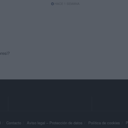
HACE 1 SEMANA
resi?
d
Contacto
Aviso legal – Protección de datos
Política de cookies
P