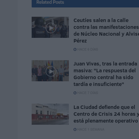
Related
Posts
Ceutíes salen a la calle
contra las manifestaciones
de Núcleo Nacional y Alvis
Pérez
HACE 6 DÍAS
Juan Vivas, tras la entrada
masiva: "La respuesta del
Gobierno central ha sido
tardía e insuficiente"
HACE 7 DÍAS
La Ciudad defiende que el
Centro de Crisis 24 horas 
está plenamente operativo
HACE 1 SEMANA