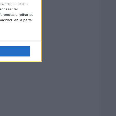
esamiento de sus
echazar tal
erencias o retirar su
vacidad" en la parte