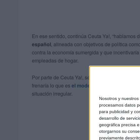
En ese sentido, continúa Ceuta Ya!, “hablamos 
español
, alineada con objetivos de política como
contra la economía sumergida y que incentivaría 
empleadas de hogar.
Por parte de Ceuta Ya!, se considera que esta m
frenaría lo que es
el modelo de disponer de em
situación irregular.
Nosotros y nuestro
procesamos datos per
para publicidad y co
desarrollo de servici
geográfica precisa e 
otorgarnos su conse
previamente descrito