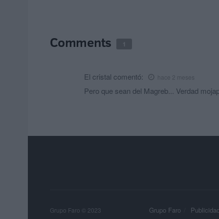
Comments
1
El cristal
comentó:
hace 2 meses
Pero que sean del Magreb... Verdad mojap
Grupo Faro
Publicida
Grupo Faro © 2023