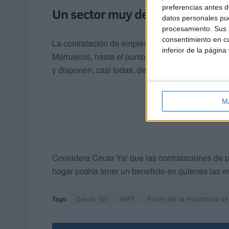
preferencias antes d
Un sector muy dependiente de 
datos personales pue
procesamiento. Sus p
consentimiento en cu
La contratación de empleadas de hogar en Ceuta
inferior de la página
Marruecos, hasta el punto de que la amplia mayo
y disponen, casi todas, de permiso de trabajo y r
M
Considera Ceuta Ya! que las contrataciones de p
hogar podría tener un beneficio en quienes las 
Tags:
Ceuta Ya!
IRPF
Pleno de la Asamblea d