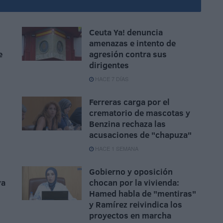
Ceuta Ya! denuncia
amenazas e intento de
e
agresión contra sus
dirigentes
HACE 7 DÍAS
Ferreras carga por el
crematorio de mascotas y
Benzina rechaza las
acusaciones de "chapuza"
HACE 1 SEMANA
Gobierno y oposición
ya
chocan por la vivienda:
Hamed habla de "mentiras"
y Ramírez reivindica los
proyectos en marcha