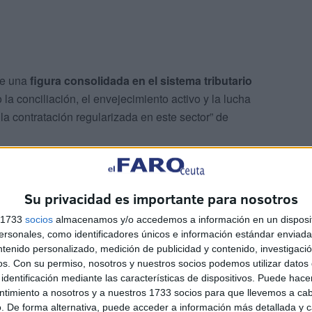
de una
figura consolidada en el sistema tributario
 la conciliación, el envejecimiento activo y la lucha
la contratación regularizada en este sector” de
edida puede ser positivo para la ciudad autónoma ya que
pleadas de hogar sin contrato
, es decir, en una
Su privacidad es importante para nosotros
s 1733
socios
almacenamos y/o accedemos a información en un disposit
sonales, como identificadores únicos e información estándar enviada 
ntenido personalizado, medición de publicidad y contenido, investigaci
os.
Con su permiso, nosotros y nuestros socios podemos utilizar datos 
identificación mediante las características de dispositivos. Puede hacer
ntimiento a nosotros y a nuestros 1733 socios para que llevemos a ca
. De forma alternativa, puede acceder a información más detallada y 