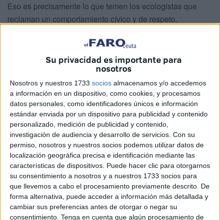
Eso es precisamente lo que temen los ecologistas que
reclaman un comportamiento cívico y de respeto.
Hace unos 10 años empezaron a verse
en los montes
de la ciudad tras una década sin su presencia. Por aquel
Su privacidad es importante para
entonces se captaba de manera aislada
algún ejemplar
nosotros
temeroso del hombre.
Nosotros y nuestros 1733
socios
almacenamos y/o accedemos
a información en un dispositivo, como cookies, y procesamos
Ahora
no hay uno ni dos, sino
varios
. Además, se
datos personales, como identificadores únicos e información
acercan sin temor a que les hagan daño porque se han
estándar enviada por un dispositivo para publicidad y contenido
vuelto
confiados
.
personalizado, medición de publicidad y contenido,
investigación de audiencia y desarrollo de servicios.
Con su
Observados en diferentes puntos de Ceuta, no solo en
permiso, nosotros y nuestros socios podemos utilizar datos de
localización geográfica precisa e identificación mediante las
horas tempranas sino también con el atardecer, se
características de dispositivos. Puede hacer clic para otorgarnos
aproximan a zonas en donde pueden encontrar restos de
su consentimiento a nosotros y a nuestros 1733 socios para
comida.
que llevemos a cabo el procesamiento previamente descrito. De
forma alternativa, puede acceder a información más detallada y
cambiar sus preferencias antes de otorgar o negar su
consentimiento.
Tenga en cuenta que algún procesamiento de