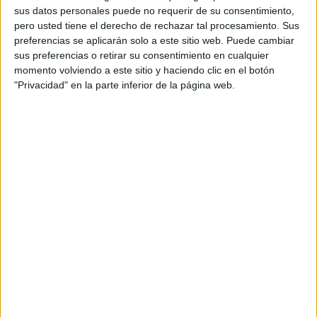
sus datos personales puede no requerir de su consentimiento,
pero usted tiene el derecho de rechazar tal procesamiento. Sus
preferencias se aplicarán solo a este sitio web. Puede cambiar
sus preferencias o retirar su consentimiento en cualquier
momento volviendo a este sitio y haciendo clic en el botón
"Privacidad" en la parte inferior de la página web.
Registros escritos
No hay registros que recojan la presencia de zorros en
Ceuta. José Manuel Pérez Rivera, presidente de la
asociación Septem Nostra, cita la obra
‘Geografía médica
de Ceuta’
, de Celestino García Fernández, fechada en
1906, pero en donde se alude a la presencia del
chacal
,