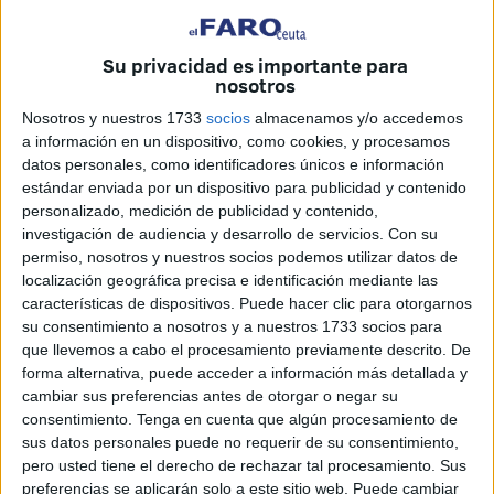
próximas décadas: garantizar su seguridad energética sin
renunciar a los objetivos climáticos fijados para mediados
Su privacidad es importante para
de siglo. En ese contexto, las denominadas moléculas
nosotros
verdes se perfilan como una de las principales
Nosotros y nuestros 1733
socios
almacenamos y/o accedemos
herramientas para avanzar hacia una mayor autonomía
a información en un dispositivo, como cookies, y procesamos
energética y reducir la dependencia de los combustibles
datos personales, como identificadores únicos e información
fósiles.
estándar enviada por un dispositivo para publicidad y contenido
personalizado, medición de publicidad y contenido,
Esa es una de las principales conclusiones del informe
investigación de audiencia y desarrollo de servicios.
Con su
‘¿Por qué Europa necesita las moléculas verdes?’,
permiso, nosotros y nuestros socios podemos utilizar datos de
localización geográfica precisa e identificación mediante las
elaborado por
Moeve
en colaboración con PwC y
características de dispositivos. Puede hacer clic para otorgarnos
presentado en Bruselas ante responsables institucionales,
su consentimiento a nosotros y a nuestros 1733 socios para
representantes empresariales y otros actores vinculados al
que llevemos a cabo el procesamiento previamente descrito. De
sector energético.
forma alternativa, puede acceder a información más detallada y
cambiar sus preferencias antes de otorgar o negar su
El estudio impulsado por
Moeve
pone el foco en el
consentimiento.
Tenga en cuenta que algún procesamiento de
sus datos personales puede no requerir de su consentimiento,
potencial de tecnologías como el hidrógeno renovable y
pero usted tiene el derecho de rechazar tal procesamiento. Sus
sus derivados, entre ellos el amoniaco o el metanol, así
preferencias se aplicarán solo a este sitio web. Puede cambiar