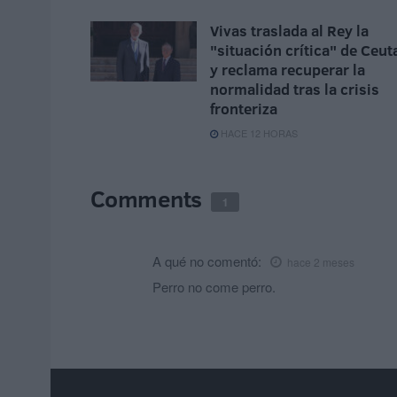
Vivas traslada al Rey la
"situación crítica" de Ceut
y reclama recuperar la
normalidad tras la crisis
fronteriza
HACE 12 HORAS
Comments
1
A qué no
comentó:
hace 2 meses
Perro no come perro.