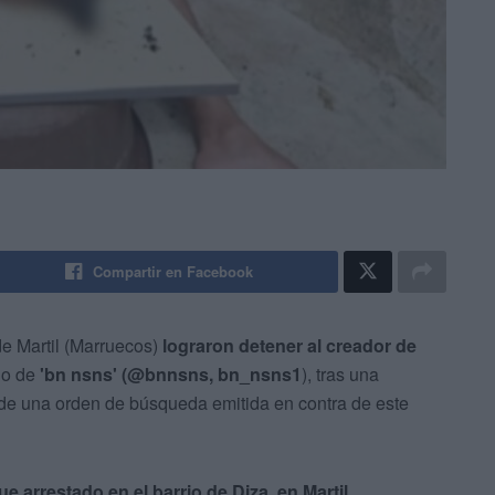
Compartir en Facebook
e Martil (Marruecos)
lograron detener al creador de
do de
'bn nsns'
(@bnnsns,
bn_nsns1
), tras una
o de una orden de búsqueda emitida en contra de este
ue arrestado en el barrio de Diza, en Martil
,