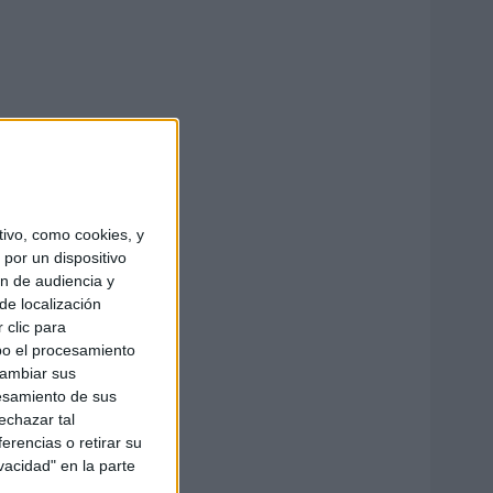
ivo, como cookies, y
por un dispositivo
ón de audiencia y
de localización
 clic para
bo el procesamiento
cambiar sus
esamiento de sus
echazar tal
erencias o retirar su
vacidad" en la parte