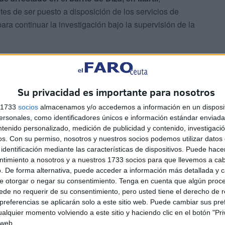
tes de ser puesto a disposición de los servicios de
a continuar la investigación bajo la supervisión de la
n vídeo que se difundió ampliamente en las redes
ece el youtuber
consumiendo un perro en lugar de un
Su privacidad es importante para nosotros
 (Eid al-Adha)
, lo que provocó una gran ola de
a varias asociaciones a presentar denuncias formales
s 1733
socios
almacenamos y/o accedemos a información en un disposit
sonales, como identificadores únicos e información estándar enviada 
ntenido personalizado, medición de publicidad y contenido, investigaci
os.
Con su permiso, nosotros y nuestros socios podemos utilizar datos 
identificación mediante las características de dispositivos. Puede hacer
ntimiento a nosotros y a nuestros 1733 socios para que llevemos a ca
. De forma alternativa, puede acceder a información más detallada y 
sató una intensa
polémica viral
tras publicar un vídeo
e otorgar o negar su consentimiento.
Tenga en cuenta que algún proc
 carne de lo que presentó como un
perro callejero
.
de no requerir de su consentimiento, pero usted tiene el derecho de r
referencias se aplicarán solo a este sitio web. Puede cambiar sus pref
alquier momento volviendo a este sitio y haciendo clic en el botón "Pri
rte aumento de los
precios del cordero
. A pesar de que
 web.