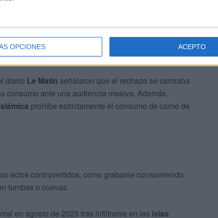
ación en las
redes sociales
fue masiva, calificando el
a las tradiciones religiosas.
con más de
2,2 millones de suscriptores
, afirmó que no
ÁS OPCIONES
ACEPTO
carretera tras ser atropellado.
l diario
Le Matin
señalaron que el rechazo se centraba
r su consumo ante una audiencia masiva. Además,
islámica
prohíbe estrictamente el consumo de carne de
tros actos controvertidos, como grabarse consumiendo
en tumbas o cuevas.
ral en agosto de 2025 tras infiltrarse en las
islas