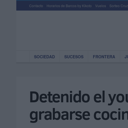
Contacto
Horarios de Barcos by Kikoto
Vuelos
Sorteo Cruz
SOCIEDAD
SUCESOS
FRONTERA
J
Detenido el y
grabarse cocin