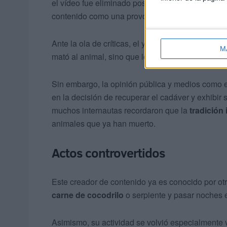
el vídeo fue eliminado posteriormente, la indign
contenido como una provocación inaceptable haci
Ante la ola de críticas, el youtuber, que cuenta 
M
mató al animal, sino que lo encontró muerto en la 
Sin embargo, la opinión pública y medios como e
en la decisión de recuperar el cadáver y exhibi
muchos internautas recordaron que la
tradición 
animales que ya han muerto.
Actos controvertidos
Este creador de contenido ya es conocido por o
carne de cocodrilo
o serpiente y pasar noches 
Asimismo, su actividad se volvió especialmente vi