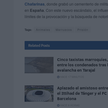
Chafarinas
, donde grabó un cementerio de mili
en
España
. Con este nuevo escándalo, el influe
límites de la provocación y la búsqueda de notori
Tags:
Animales
Marruecos
Prisión
Related
Posts
Cinco taxistas marroquíes,
entre los condenados tras 
avalancha en Tarajal
HACE 17 MINUTOS
Aplazado el amistoso entr
el Ittihad de Tánger y el FC
Barcelona
HACE 9 HORAS