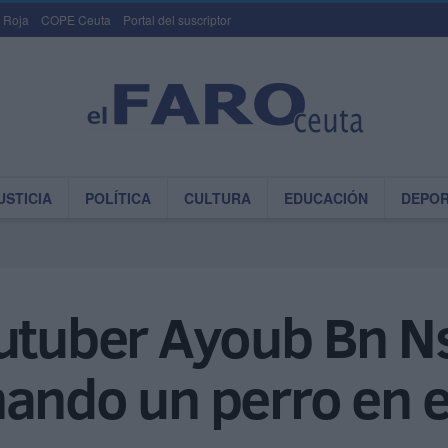
 Roja
COPE Ceuta
Portal del suscriptor
USTICIA
POLÍTICA
CULTURA
EDUCACIÓN
DEPO
outuber Ayoub Bn Ns
ando un perro en e