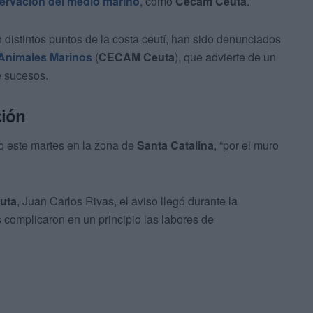
ervación del medio marino
, como
Cecam Ceuta
.
 distintos puntos de la costa ceutí, han sido denunciados
 Animales Marinos
(
CECAM Ceuta
), que advierte de un
e sucesos.
ción
o este martes en la zona de
Santa Catalina
, “por el muro
uta
, Juan Carlos Rivas, el aviso llegó durante la
complicaron en un principio las labores de