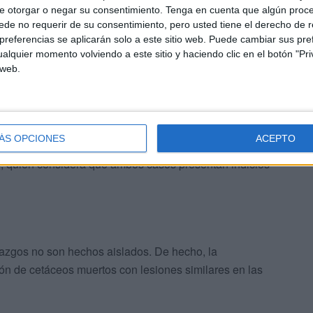
nes visibles, sí presentaba una herida de importantes
e otorgar o negar su consentimiento.
Tenga en cuenta que algún proc
cían haber sido provocadas por algún instrumento
de no requerir de su consentimiento, pero usted tiene el derecho de r
s.
referencias se aplicarán solo a este sitio web. Puede cambiar sus pref
alquier momento volviendo a este sitio y haciendo clic en el botón "Pri
 web.
ÁS OPCIONES
ACEPTO
n enganchado. También esto es por el gancho. Esto es de
s
, quien considera que ambos casos presentan indicios
lazgos no son hechos aislados. De hecho, la
ión de cetáceos muertos con lesiones similares en las