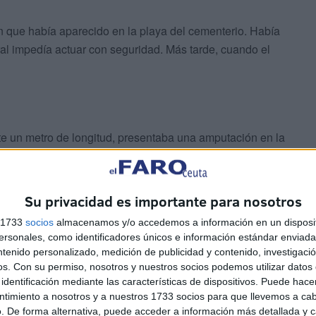
 que había aparecido en la playa del cementerio. Había
l impedía actuar con seguridad. Más tarde, cuando el
e un metro de longitud, presentaba una amputación en la
 recogida del delfín muerto, el cadáver se encontraba
Su privacidad es importante para nosotros
 hace pensar que su muerte se produjo pocas horas antes
s 1733
socios
almacenamos y/o accedemos a información en un disposit
sonales, como identificadores únicos e información estándar enviada 
ntenido personalizado, medición de publicidad y contenido, investigaci
os.
Con su permiso, nosotros y nuestros socios podemos utilizar datos 
identificación mediante las características de dispositivos. Puede hacer
ntimiento a nosotros y a nuestros 1733 socios para que llevemos a ca
ro delfín encontrado el lunes en aguas de la
bahía sur
.
. De forma alternativa, puede acceder a información más detallada y 