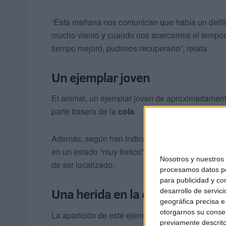
“Esta mañana nos comunican que había un delfín
mucho viento y cuando nos acercamos el tempora
tiempo mejoró, pudimos recuperarlo”, relata.
Un ejemplar joven
El animal, un ejemplar joven de aproximadament
parte trasera de la
cola
.
Además, según han indicado los encargados de la
en un estado “muy fresco”, muy reciente, lo que
Nosotros y nuestro
de ser localizado.
procesamos datos per
para publicidad y co
Una herida en la cabeza
desarrollo de servici
geográfica precisa e 
otorgarnos su conse
La aparición de este ejemplar se suma a la de ot
previamente descrito