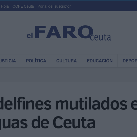
 Roja
COPE Ceuta
Portal del suscriptor
USTICIA
POLÍTICA
CULTURA
EDUCACIÓN
DEPO
delfines mutilados
guas de Ceuta