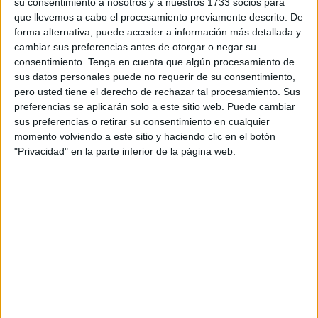
su consentimiento a nosotros y a nuestros 1733 socios para
desarrollo. Por ello, contar con rutinas claras, apoyos
que llevemos a cabo el procesamiento previamente descrito. De
visuales y refuerzos positivos facilita la adaptación y ayuda
forma alternativa, puede acceder a información más detallada y
a que el niño gane confianza y autonomía. Por ejemplo, un
cambiar sus preferencias antes de otorgar o negar su
consentimiento.
Tenga en cuenta que algún procesamiento de
calendario visual de tareas o una lista de pasos para
sus datos personales puede no requerir de su consentimiento,
preparar la mochila ayuda a que Lucía comience el día
pero usted tiene el derecho de rechazar tal procesamiento. Sus
más tranquila, percibiendo control sobre lo que le espera.
preferencias se aplicarán solo a este sitio web. Puede cambiar
sus preferencias o retirar su consentimiento en cualquier
1º de la ESO: entre la infancia y la
momento volviendo a este sitio y haciendo clic en el botón
"Privacidad" en la parte inferior de la página web.
adolescencia
Pasemos a Mateo, de 12 años, que inicia 1º de ESO. Su
día ahora incluye múltiples profesores, asignaturas
diferentes y deberes que requieren mayor autonomía. Al
mismo tiempo, su cuerpo y emociones cambian debido a
la pubertad, y puede sentir que todo le resulta más difícil.
Neuropsicológicamente, su área prefrontal todavía está en