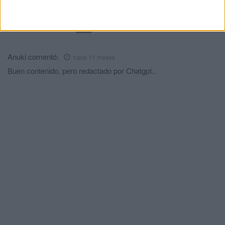
Comments
1
Anuki
comentó:
hace 11 meses
Buen contenido, pero redactado por Chatgpt..