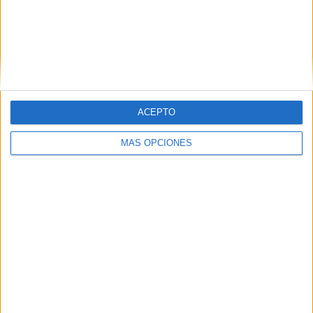
ACEPTO
MÁS OPCIONES
Por ello, algunos consejos prácticos para un inicio de
curso exitoso
Para padres:
Escucha y valida emociones; reconoce miedos y
expectativas.