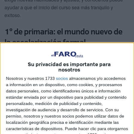
ayudar a que el inicio del curso sea más tranquilo y
exitoso.
1º de primaria: el mundo nuevo de
la escolarización formal
Imaginemos a Lucía, de seis años, que entra por primera
vez en 1º de primaria. Hasta ahora, sus días habían estado
Su privacidad es importante para
nosotros
llenos de juegos, canciones y cuentos con los que
exploraba el mundo. Ahora, el aula es un espacio más
Nosotros y nuestros 1733
socios
almacenamos y/o accedemos
a información en un dispositivo, como cookies, y procesamos
estructurado: hay horarios, reglas y tareas que requieren
datos personales, como identificadores únicos e información
atención sostenida y organización. No es raro que se
estándar enviada por un dispositivo para publicidad y contenido
sienta insegura o un poco ansiosa.
personalizado, medición de publicidad y contenido,
investigación de audiencia y desarrollo de servicios.
Con su
Desde la neuropsicología, sabemos que a esta edad las
permiso, nosotros y nuestros socios podemos utilizar datos de
funciones ejecutivas —memoria de trabajo, planificación,
localización geográfica precisa e identificación mediante las
características de dispositivos. Puede hacer clic para otorgarnos
control de impulsos y flexibilidad cognitiva— están en