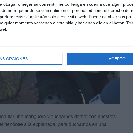
e otorgar o negar su consentimiento.
Tenga en cuenta que algún proc
de no requerir de su consentimiento, pero usted tiene el derecho de r
referencias se aplicarán solo a este sitio web. Puede cambiar sus pref
alquier momento volviendo a este sitio y haciendo clic en el botón "Pri
 web.
ÁS OPCIONES
ACEPTO
nchufar una manguera y ducharnos dentro con nuestros
(refiriéndose a la explanada) para ducharnos en una