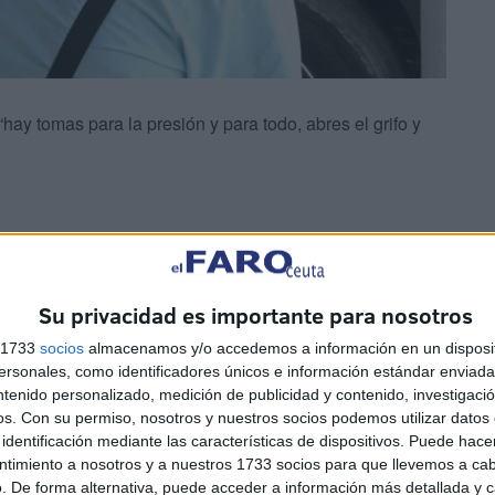
ay tomas para la presión y para todo, abres el grifo y
Su privacidad es importante para nosotros
l León, ha asegurado que la vida del feriante es dura y
s 1733
socios
almacenamos y/o accedemos a información en un disposit
sonales, como identificadores únicos e información estándar enviada 
ntenido personalizado, medición de publicidad y contenido, investigaci
os.
Con su permiso, nosotros y nuestros socios podemos utilizar datos 
identificación mediante las características de dispositivos. Puede hacer
ntimiento a nosotros y a nuestros 1733 socios para que llevemos a ca
. De forma alternativa, puede acceder a información más detallada y 