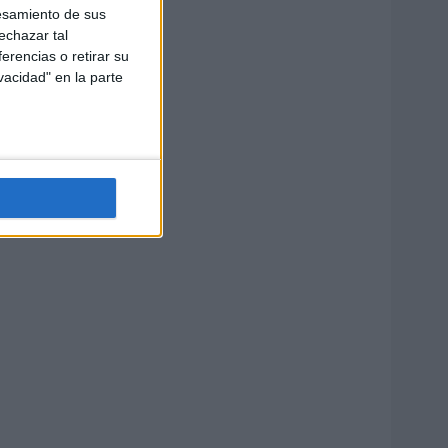
esamiento de sus
echazar tal
erencias o retirar su
vacidad" en la parte