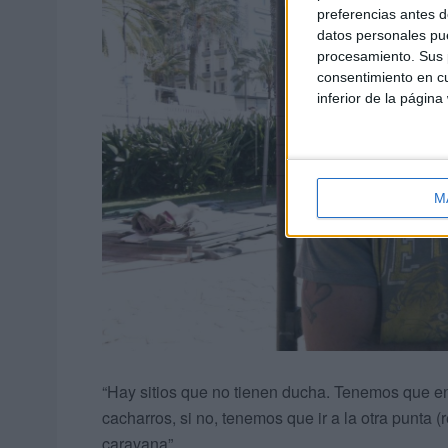
preferencias antes d
datos personales pue
procesamiento. Sus p
consentimiento en cu
inferior de la página
M
“Hay sitios que no tienen ducha. Tenemos que e
cacharros, si no, tenemos que ir a la otra punta 
caravana”.