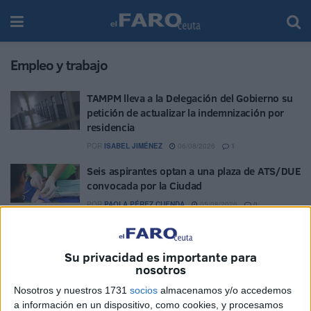
Empleo y trabajo
TAMPM lleva a la Delegación del Gobierno su
petición de actualizar la indemnización por
residencia
POR
ISABEL JIMÉNEZ
06/08/2026
1
Seis aspirantes optan a una plaza de ATS/DUE
convocada por la Ciudad
POR
PAOLA PÉREZ CUENDA
05/08/2026
0
Lista definitiva: estos son los 11
seleccionados en las oposiciones de
Su privacidad es importante para
Bomberos en Ceuta
nosotros
POR
PAOLA PÉREZ CUENDA
04/08/2026
3
Nosotros y nuestros 1731
socios
almacenamos y/o accedemos
La ONCE bate récords en Ceuta: más empleo,
a información en un dispositivo, como cookies, y procesamos