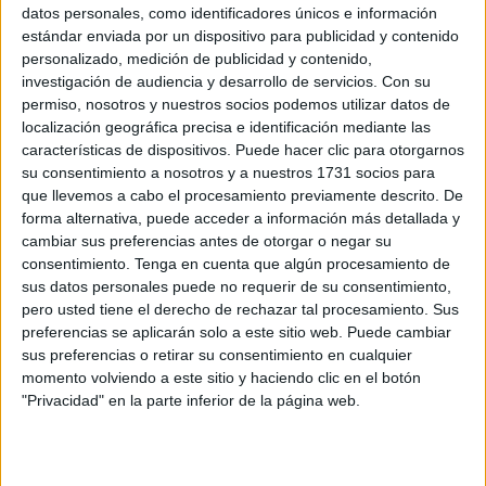
más ventas y 1,5 millones en premios
datos personales, como identificadores únicos e información
estándar enviada por un dispositivo para publicidad y contenido
POR
BEATRIZ MARTÍNEZ
29/07/2026
0
personalizado, medición de publicidad y contenido,
El trabajador de SAMU despedido durante una
investigación de audiencia y desarrollo de servicios.
Con su
baja denuncia en Inspección de Trabajo
permiso, nosotros y nuestros socios podemos utilizar datos de
localización geográfica precisa e identificación mediante las
POR
EVA CEREZO
28/07/2026
11
características de dispositivos. Puede hacer clic para otorgarnos
Los trabajadores que denuncien corrupción
su consentimiento a nosotros y a nuestros 1731 socios para
estarán protegidos frente al despido
que llevemos a cabo el procesamiento previamente descrito. De
forma alternativa, puede acceder a información más detallada y
POR
ISABEL JIMÉNEZ
27/07/2026
2
cambiar sus preferencias antes de otorgar o negar su
Caso Obimasa: proponen el cese de Fernando
consentimiento.
Tenga en cuenta que algún procesamiento de
Ramos para cortar la polémica
sus datos personales puede no requerir de su consentimiento,
pero usted tiene el derecho de rechazar tal procesamiento. Sus
POR
CARMEN ECHARRI
27/07/2026
9
preferencias se aplicarán solo a este sitio web. Puede cambiar
UGT condena la agresión al trabajador del
sus preferencias o retirar su consentimiento en cualquier
parking de Parque Ceuta y exige medidas
momento volviendo a este sitio y haciendo clic en el botón
urgentes de seguridad
"Privacidad" en la parte inferior de la página web.
POR
BEATRIZ MARTÍNEZ
27/07/2026
4
El PSOE alerta del riesgo de perder fondos