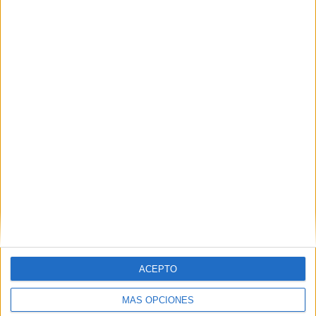
europeos
POR
ISABEL JIMÉNEZ
25/07/2026
3
Tropa y Marinería: este es el listado de los
aspirantes que van a la segunda fase
POR
ISABEL JIMÉNEZ
25/07/2026
0
1
2
…
365
ACEPTO
MÁS OPCIONES