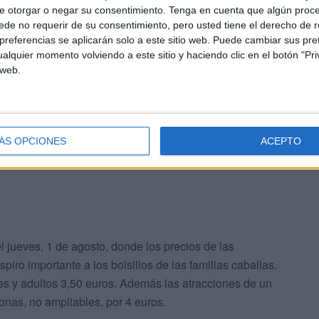
e otorgar o negar su consentimiento.
Tenga en cuenta que algún proc
os y familiares, los jóvenes ceutíes podrán montarse hasta
de no requerir de su consentimiento, pero usted tiene el derecho de r
referencias se aplicarán solo a este sitio web. Puede cambiar sus pref
s choques, Crazy Bob, Hotel, Río Salvaje, Top Gun, King
alquier momento volviendo a este sitio y haciendo clic en el botón "Pri
Salvaje, Stun Lasser, Take Off, Tarifa surf y Toros
 web.
a altura considerable a las que son de gran velocidad.
y sobre todo disfrute del momento.
ÁS OPCIONES
ACEPTO
l jueves, 1 de agosto, donde los precios de las
piro importante a los bolsillos de las familias caballas.
ares y adultos 3,50 euros. Además las atracciones de un
nas, no ampliables, por 4 euros.