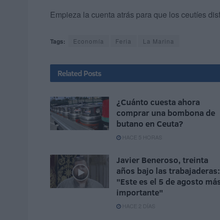
Empieza la cuenta atrás para que los ceutíes disf
Tags:
Economía
Feria
La Marina
Related
Posts
¿Cuánto cuesta ahora
comprar una bombona de
butano en Ceuta?
HACE 5 HORAS
Javier Beneroso, treinta
años bajo las trabajaderas:
"Este es el 5 de agosto má
importante"
HACE 2 DÍAS