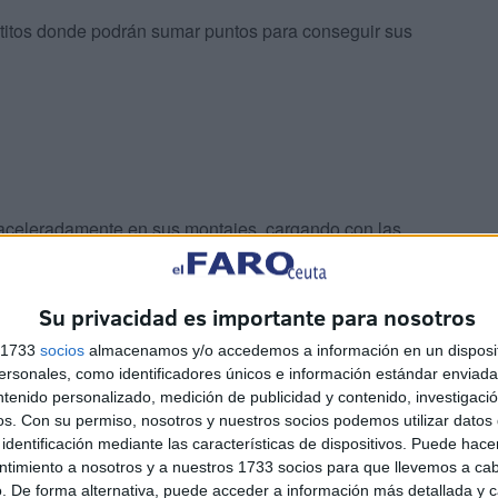
patitos donde podrán sumar puntos para conseguir sus
n aceleradamente en sus montajes, cargando con las
verificando que todo esté en orden para garantizar su
Su privacidad es importante para nosotros
entre los 3,50 y los 6 euros.
s 1733
socios
almacenamos y/o accedemos a información en un disposit
sonales, como identificadores únicos e información estándar enviada 
ntenido personalizado, medición de publicidad y contenido, investigaci
os.
Con su permiso, nosotros y nuestros socios podemos utilizar datos 
identificación mediante las características de dispositivos. Puede hacer
ntimiento a nosotros y a nuestros 1733 socios para que llevemos a ca
. De forma alternativa, puede acceder a información más detallada y 