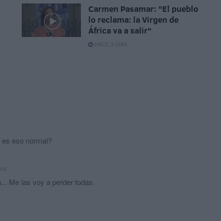
Carmen Pasamar: "El pueblo
lo reclama: la Virgen de
África va a salir"
HACE 3 DÍAS
¿ es eso normal?
ños
.. Me las voy a perder todas.