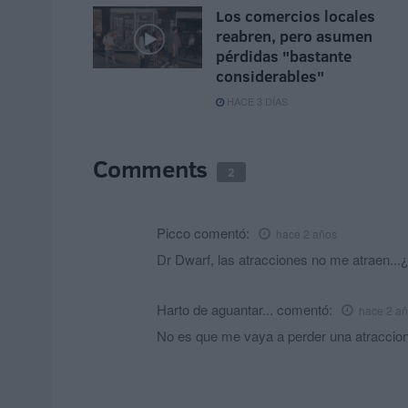
Los comercios locales
reabren, pero asumen
pérdidas "bastante
considerables"
HACE 3 DÍAS
Comments
2
Picco
comentó:
hace 2 años
Dr Dwarf, las atracciones no me atraen...
Harto de aguantar...
comentó:
hace 2 a
No es que me vaya a perder una atraccion.