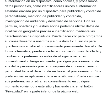
a información en un dispositivo, como cookies, y procesamos
Trampolín sin agua ni alimentos
datos personales, como identificadores únicos e información
POR
ISABEL JIMÉNEZ
03/08/2026
13
estándar enviada por un dispositivo para publicidad y contenido
personalizado, medición de publicidad y contenido,
Elín denuncia la “desatención sistemática” de
investigación de audiencia y desarrollo de servicios.
Con su
inmigrantes vulnerables
permiso, nosotros y nuestros socios podemos utilizar datos de
POR
PALOMA ABAD
02/08/2026
14
localización geográfica precisa e identificación mediante las
características de dispositivos. Puede hacer clic para otorgarnos
La Plataforma Solidaria de Ceuta resalta la
su consentimiento a nosotros y a nuestros 1733 socios para
colaboración con las fuerzas de seguridad
que llevemos a cabo el procesamiento previamente descrito. De
tras la entrada masiva de marroquíes
forma alternativa, puede acceder a información más detallada y
POR
ISABEL JIMÉNEZ
31/07/2026
3
cambiar sus preferencias antes de otorgar o negar su
consentimiento.
Tenga en cuenta que algún procesamiento de
Vox ordena cortar ayudas a ONG que
sus datos personales puede no requerir de su consentimiento,
favorezcan la inmigración ilegal tras los
pero usted tiene el derecho de rechazar tal procesamiento. Sus
sucesos de Ceuta
preferencias se aplicarán solo a este sitio web. Puede cambiar
POR
ISABEL JIMÉNEZ
31/07/2026
8
sus preferencias o retirar su consentimiento en cualquier
momento volviendo a este sitio y haciendo clic en el botón
Satisfacción con cautela en la AEGC tras el
"Privacidad" en la parte inferior de la página web.
anuncio de barreras marítimas para Ceuta y
Melilla
POR
ISABEL JIMÉNEZ
31/07/2026
4