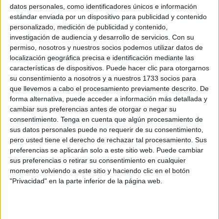
2026
datos personales, como identificadores únicos e información
estándar enviada por un dispositivo para publicidad y contenido
POR
DIEGO NARANJO
21/07/2026
0
personalizado, medición de publicidad y contenido,
El Recinto Ferial va tomando forma, pero aún
investigación de audiencia y desarrollo de servicios.
Con su
queda mucho por hacer
permiso, nosotros y nuestros socios podemos utilizar datos de
localización geográfica precisa e identificación mediante las
POR
EVA CEREZO
20/07/2026
0
características de dispositivos. Puede hacer clic para otorgarnos
El remo vikingo: la celebración viral de
su consentimiento a nosotros y a nuestros 1733 socios para
Noruega llega a Ceuta
que llevemos a cabo el procesamiento previamente descrito. De
forma alternativa, puede acceder a información más detallada y
POR
ISABEL JIMÉNEZ
20/07/2026
1
cambiar sus preferencias antes de otorgar o negar su
La celebración por la victoria de España deja
consentimiento.
Tenga en cuenta que algún procesamiento de
una herida tras caer de un vehículo en La
sus datos personales puede no requerir de su consentimiento,
Marina
pero usted tiene el derecho de rechazar tal procesamiento. Sus
preferencias se aplicarán solo a este sitio web. Puede cambiar
POR
BEATRIZ MARTÍNEZ
15/07/2026
7
sus preferencias o retirar su consentimiento en cualquier
Ya huele a feria: la portada está casi finalizada
momento volviendo a este sitio y haciendo clic en el botón
"Privacidad" en la parte inferior de la página web.
POR
NIEVES ESTÉVEZ
12/07/2026
0
Pádel: Un II Torneo de Feria para plantar cara
al calor en La Marina