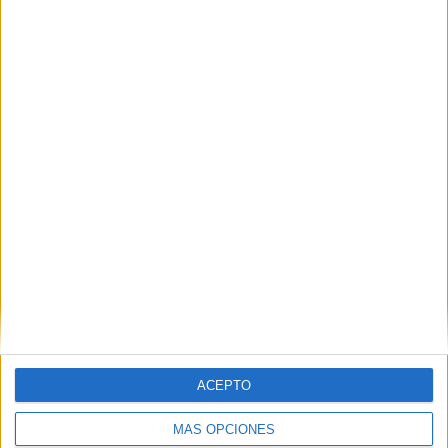
POR
JUAN ZALDÍVAR
02/07/2026
0
Las autoescuelas denuncian el cierre
anticipado de la pista de prácticas por el
montaje de la Feria
POR
DIEGO NARANJO
30/06/2026
3
1
2
…
43
ACEPTO
MÁS OPCIONES