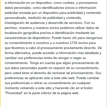
a información en un dispositivo, como cookies, y procesamos
principalmente julio y agosto, fechas en las que suelen
datos personales, como identificadores únicos e información
asignarse los descansos, es “normal”, según indica a este
estándar enviada por un dispositivo para publicidad y contenido
periódico Juan Carlos Mata, director médico de
atención
personalizado, medición de publicidad y contenido,
investigación de audiencia y desarrollo de servicios.
Con su
primaria
. Espera, por tanto, que las semanas siguientes
permiso, nosotros y nuestros socios podemos utilizar datos de
tampoco presenten incidencias
. “Toquemos madera”,
localización geográfica precisa e identificación mediante las
expresa.
características de dispositivos. Puede hacer clic para otorgarnos
su consentimiento a nosotros y a nuestros 1733 socios para
“Si ocurriera algo de forma repentina, es decir, si hubiera
que llevemos a cabo el procesamiento previamente descrito. De
que hacer alguna transferencia, si algún profesional
forma alternativa, puede acceder a información más detallada y
cambiar sus preferencias antes de otorgar o negar su
tuviera que reportar puntualmente un centro, habría
consentimiento.
Tenga en cuenta que algún procesamiento de
posibilidad de acometerlo”, señala.
sus datos personales puede no requerir de su consentimiento,
pero usted tiene el derecho de rechazar tal procesamiento. Sus
Jubilaciones
preferencias se aplicarán solo a este sitio web. Puede cambiar
sus preferencias o retirar su consentimiento en cualquier
momento volviendo a este sitio y haciendo clic en el botón
No se sabe si surgirá alguna falta por el camino de
"Privacidad" en la parte inferior de la página web.
improviso, pero lo que sí se conocen es el fin de la carrera
laboral de dos empleados en plantilla. Uno de ellos se