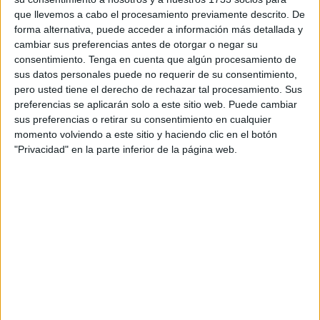
que llevemos a cabo el procesamiento previamente descrito. De
forma alternativa, puede acceder a información más detallada y
La radiografía de los
centros de salud de Atención
cambiar sus preferencias antes de otorgar o negar su
consentimiento.
Tenga en cuenta que algún procesamiento de
Primaria
refleja similitudes. Sin embargo, existen matices
sus datos personales puede no requerir de su consentimiento,
en cada caso. El SUAP es la única excepción dentro de
pero usted tiene el derecho de rechazar tal procesamiento. Sus
esta norma. Fuentes sanitarias señalan a El Faro que en
preferencias se aplicarán solo a este sitio web. Puede cambiar
este servicio “no hay ningún problema” y que “el personal
sus preferencias o retirar su consentimiento en cualquier
momento volviendo a este sitio y haciendo clic en el botón
médico está cubierto”, agregando que “hay interinidades
"Privacidad" en la parte inferior de la página web.
desde hace un tiempo”.
Algunos de estos cargos sin ocupar van a ser
reemplazados. El puesto libre tras la jubilación en el
Recinto está adjudicado a otro médico, que comenzará su
labor el 1 de agosto, según indican a este periódico.
“Hay dos médicos que no están. Uno se jubiló y otra está
de baja. A eso añadir todos los que se van de vacaciones.
Así esta cosa”, destacan. “La vacante se la ofrecen a otro