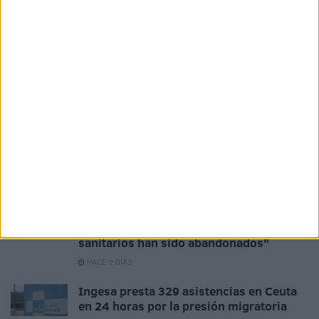
los dispositivos 'extra' con más de 500
atenciones
HACE 14 HORAS
Los empleados públicos piden actualizar
la indemnización por residencia en Ceuta
HACE 15 HORAS
El Colegio de Médicos pide a Mónica
García medidas urgentes ante la
"catástrofe asistencial" en Ceuta
HACE 1 DÍA
Solidaridad carga contra la gestión del
Ingesa tras la crisis en Ceuta: "Los
sanitarios han sido abandonados"
HACE 2 DÍAS
Ingesa presta 329 asistencias en Ceuta
en 24 horas por la presión migratoria