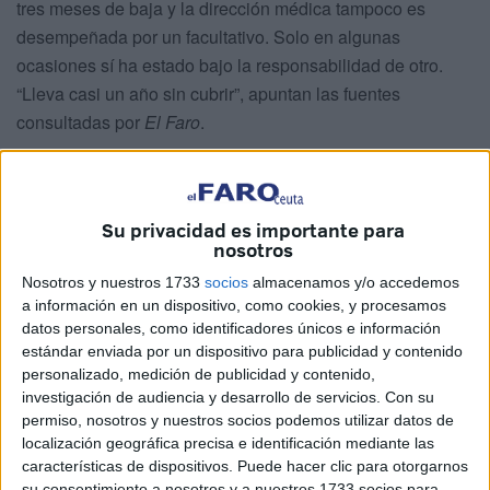
tres meses de baja y la dirección médica tampoco es
desempeñada por un facultativo. Solo en algunas
ocasiones sí ha estado bajo la responsabilidad de otro.
“Lleva casi un año sin cubrir”, apuntan las fuentes
consultadas por
El Faro
.
Recinto
Su privacidad es importante para
nosotros
Nosotros y nuestros 1733
socios
almacenamos y/o accedemos
a información en un dispositivo, como cookies, y procesamos
datos personales, como identificadores únicos e información
estándar enviada por un dispositivo para publicidad y contenido
personalizado, medición de publicidad y contenido,
investigación de audiencia y desarrollo de servicios.
Con su
permiso, nosotros y nuestros socios podemos utilizar datos de
localización geográfica precisa e identificación mediante las
características de dispositivos. Puede hacer clic para otorgarnos
su consentimiento a nosotros y a nuestros 1733 socios para