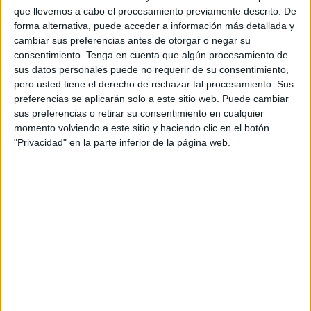
pista habilitada, así como si las distancias eran las
que llevemos a cabo el procesamiento previamente descrito. De
correctas para garantizar la seguridad de los alumnos.
forma alternativa, puede acceder a información más detallada y
cambiar sus preferencias antes de otorgar o negar su
Estaban presentes algunos dueños de autoescuelas de
consentimiento.
Tenga en cuenta que algún procesamiento de
sus datos personales puede no requerir de su consentimiento,
nuestra ciudad, que han acudido al terreno preparado en
pero usted tiene el derecho de rechazar tal procesamiento. Sus
la zona de la Marina.
preferencias se aplicarán solo a este sitio web. Puede cambiar
sus preferencias o retirar su consentimiento en cualquier
A la espera del visto bueno de
momento volviendo a este sitio y haciendo clic en el botón
"Privacidad" en la parte inferior de la página web.
Tráfico
Una vez Tráfico dé el visto bueno, podrán recuperarse las
clases prácticas para la obtención de estos permisos
específicos, ya que llevan suspendidas desde hace meses
lo que impide que se pueda obtener en Ceuta
el carné de
moto, autobús o camión
.
La
Asociación de Autoescuelas
de Ceuta podrá utilizar
este terreno para lo que
han abonado un canon a la