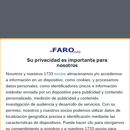
Su privacidad es importante para
Imágenes: Joaquín Viera
nosotros
Nosotros y nuestros 1733
socios
almacenamos y/o accedemos
a información en un dispositivo, como cookies, y procesamos
datos personales, como identificadores únicos e información
La Jefatura de
Tráfico
en Ceuta ha revisado las
pistas
estándar enviada por un dispositivo para publicidad y contenido
habilitadas en la Marina
que servirán para dar
clases
personalizado, medición de publicidad y contenido,
investigación de audiencia y desarrollo de servicios.
Con su
prácticas
de moto y vehículos pesados.
permiso, nosotros y nuestros socios podemos utilizar datos de
localización geográfica precisa e identificación mediante las
Durante la mañana de este viernes, examinadores y
características de dispositivos. Puede hacer clic para otorgarnos
responsables de Tráfico, han comprobado el estado de la
su consentimiento a nosotros y a nuestros 1733 socios para