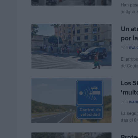
Han pasa
antiguo 
Un at
por l
POR
EVA 
El atrop
de Ceuta
Los 5
'mult
POR
ISAB
La segur
tras el ú
Protec