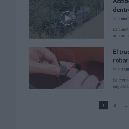
Accid
dentr
POR
BEAT
La cuest
que se ha
El tr
robar
POR
ISAB
La tecno
segurida
1
2
…