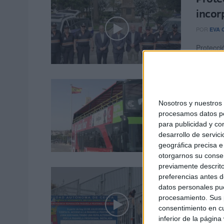
incor
POR
EVA 
Protecci
calidad 
El au
funci
Nosotros y nuestro
procesamos datos per
POR
PAL
para publicidad y co
desarrollo de servici
El nuevo
geográfica precisa e 
próxima 
otorgarnos su conse
previamente descrito
Corte
preferencias antes d
y alt
datos personales pue
procesamiento. Sus p
POR
ISAB
consentimiento en cu
inferior de la página
La Conse