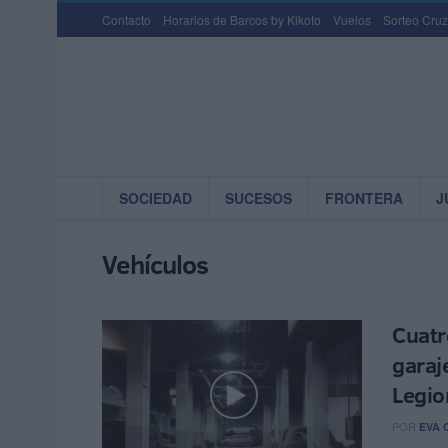
Contacto
Horarios de Barcos by Kikoto
Vuelos
Sorteo Cruz
SOCIEDAD
SUCESOS
FRONTERA
J
Vehículos
Cuatr
garaj
Legio
POR
EVA 