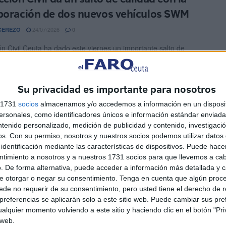
poración de dos nuevos vehículos SWM
24/07/2026
CEREZO
0
ón Civil Ceuta ha dado este viernes un importante salto de
en su capacidad operativa con la incorporación de ...
tobús turístico de Ceuta entrará en
Su privacidad es importante para nosotros
onamiento la próxima semana
s 1731
socios
almacenamos y/o accedemos a información en un disposit
sonales, como identificadores únicos e información estándar enviada 
23/07/2026
OMA ABAD
3
ntenido personalizado, medición de publicidad y contenido, investigaci
os.
Con su permiso, nosotros y nuestros socios podemos utilizar datos 
 autobús turístico descapotable de Ceuta echará a andar la
identificación mediante las características de dispositivos. Puede hacer
semana, según ha anunciado el consejero de Comercio, ...
ntimiento a nosotros y a nuestros 1731 socios para que llevemos a ca
. De forma alternativa, puede acceder a información más detallada y 
s de tráfico peatonal en Juan XXIII: rutas
e otorgar o negar su consentimiento.
Tenga en cuenta que algún proc
ernativas
de no requerir de su consentimiento, pero usted tiene el derecho de r
referencias se aplicarán solo a este sitio web. Puede cambiar sus pref
23/07/2026
EL JIMÉNEZ
0
alquier momento volviendo a este sitio y haciendo clic en el botón "Pri
 web.
jería de Medio Ambiente, Servicios Urbanos y Vivienda ha