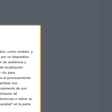
ivo, como cookies, y
por un dispositivo
ón de audiencia y
de localización
 clic para
bo el procesamiento
cambiar sus
esamiento de sus
echazar tal
erencias o retirar su
vacidad" en la parte