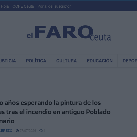
 Roja
COPE Ceuta
Portal del suscriptor
USTICIA
POLÍTICA
CULTURA
EDUCACIÓN
DEPO
o años esperando la pintura de los
es tras el incendio en antiguo Poblado
nario
27/07/2026
CEREZO
1