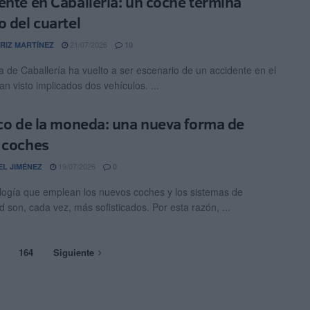
ente en Caballería: un coche termina
o del cuartel
21/07/2026
RIZ MARTÍNEZ
10
a de Caballería ha vuelto a ser escenario de un accidente en el
n visto implicados dos vehículos. ...
uco de la moneda: una nueva forma de
 coches
19/07/2026
EL JIMÉNEZ
0
logía que emplean los nuevos coches y los sistemas de
d son, cada vez, más sofisticados. Por esta razón, ...
164
Siguiente