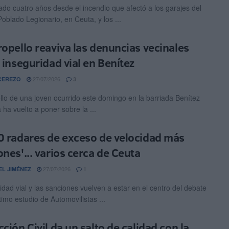
do cuatro años desde el incendio que afectó a los garajes del
Poblado Legionario, en Ceuta, y los ...
ropello reaviva las denuncias vecinales
a inseguridad vial en Benítez
27/07/2026
CEREZO
3
ello de una joven ocurrido este domingo en la barriada Benítez
 ha vuelto a poner sobre la ...
0 radares de exceso de velocidad más
ones'... varios cerca de Ceuta
27/07/2026
EL JIMÉNEZ
1
idad vial y las sanciones vuelven a estar en el centro del debate
ltimo estudio de Automovilistas ...
ción Civil da un salto de calidad con la