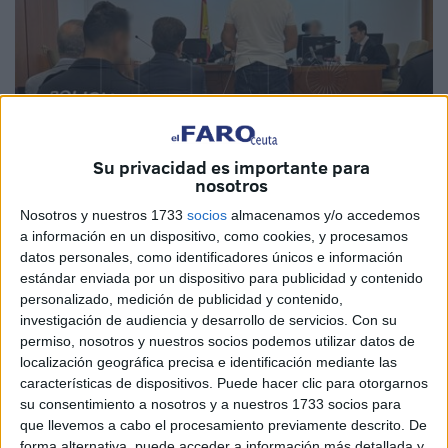
Su privacidad es importante para
nosotros
Nosotros y nuestros 1733
socios
almacenamos y/o accedemos
a información en un dispositivo, como cookies, y procesamos
Foto: D.N.
datos personales, como identificadores únicos e información
estándar enviada por un dispositivo para publicidad y contenido
personalizado, medición de publicidad y contenido,
investigación de audiencia y desarrollo de servicios.
Con su
Lleva en la
prisión
de Ceuta
desde julio de 2023
. El día
permiso, nosotros y nuestros socios podemos utilizar datos de
localización geográfica precisa e identificación mediante las
16,
la Guardia Civil lo detuvo
cuando desembarcaba
características de dispositivos. Puede hacer clic para otorgarnos
procedente de Algeciras con el
coche cargado de
su consentimiento a nosotros y a nuestros 1733 socios para
pastillas
que pensaba introducir para su venta en el
que llevemos a cabo el procesamiento previamente descrito. De
mercado negro, presumiblemente en Marruecos.
forma alternativa, puede acceder a información más detallada y