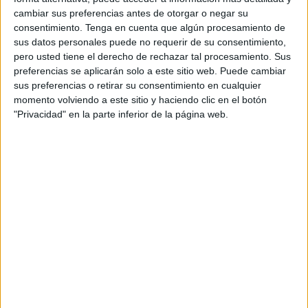
cambiar sus preferencias antes de otorgar o negar su
Le encontraron
27.555 pastillas de
Rivotril
de 2
consentimiento.
Tenga en cuenta que algún procesamiento de
sus datos personales puede no requerir de su consentimiento,
milogramos escondidas en el
depósito de combustible
pero usted tiene el derecho de rechazar tal procesamiento. Sus
del Peugeot 407 que conducía, pero no solo eso, además
preferencias se aplicarán solo a este sitio web. Puede cambiar
le había cambiado las placas al vehículo y colocado una
sus preferencias o retirar su consentimiento en cualquier
pegatina falsa de la ITV
.
momento volviendo a este sitio y haciendo clic en el botón
"Privacidad" en la parte inferior de la página web.
Lo tenía todo, y este miércoles ha sido condenado no solo
por un
delito contra la salud pública
, sino además por
otro dos de
falsedad de documento público y falsedad
de uso
.
Por el primero ha aceptado una pena de
3 años y 1 día de
prisión
. Se descontará el tiempo que lleva ya en prisión
preventiva, un total de 2 años y 3 meses.
Por falsedad de documento público, la magistrada titular
del Juzgado de lo Penal 1 le ha condenado a
6 meses de