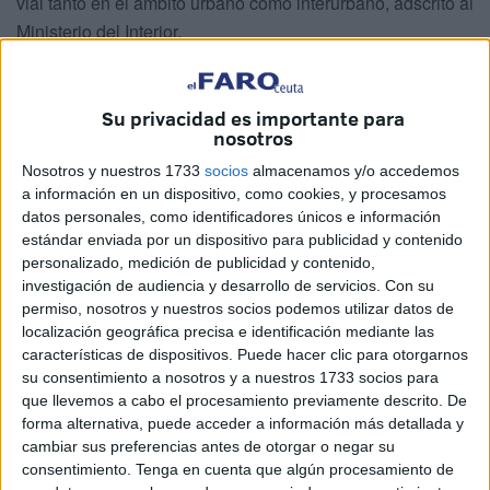
vial tanto en el ámbito urbano como interurbano, adscrito al
Ministerio del Interior.
Se han analizado
datos de interés
en este encuentro en
el que han participado representantes de ambas
Su privacidad es importante para
administraciones.
nosotros
Nosotros y nuestros 1733
socios
almacenamos y/o accedemos
Accidentes en vías interurbanas y
a información en un dispositivo, como cookies, y procesamos
datos personales, como identificadores únicos e información
resultados de los mismos
estándar enviada por un dispositivo para publicidad y contenido
personalizado, medición de publicidad y contenido,
investigación de audiencia y desarrollo de servicios.
Con su
permiso, nosotros y nuestros socios podemos utilizar datos de
localización geográfica precisa e identificación mediante las
características de dispositivos. Puede hacer clic para otorgarnos
su consentimiento a nosotros y a nuestros 1733 socios para
que llevemos a cabo el procesamiento previamente descrito. De
forma alternativa, puede acceder a información más detallada y
cambiar sus preferencias antes de otorgar o negar su
consentimiento.
Tenga en cuenta que algún procesamiento de