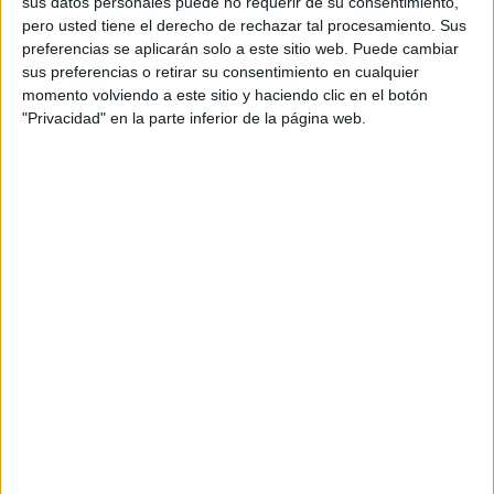
sus datos personales puede no requerir de su consentimiento,
pero usted tiene el derecho de rechazar tal procesamiento. Sus
preferencias se aplicarán solo a este sitio web. Puede cambiar
sus preferencias o retirar su consentimiento en cualquier
momento volviendo a este sitio y haciendo clic en el botón
Así, en el análisis de los accidentes ocurridos
en vías
"Privacidad" en la parte inferior de la página web.
interurbanas
, se ha concluido que, respecto a 2024, se
han incrementado los accidentes
con
atropello a
peatón
(4 en 2025, ninguno en 2024).
Así también, durante el año 2025
no se han registrado
en
nuestra ciudad
accidentes mortales
, por lo que no hay
víctimas desde el año 2020.
En relación a los accidentes con víctimas se registraron un
total de 11, 7 más que durante 2024, que se saldaron con
18 heridos.
Así se desprende de las estadísticas que han sido puestas
encima de la mesa para abordar esta situación.