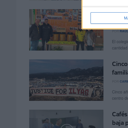
La Fe
M
‘Lope
POR
RAÚ
El coleg
cantidad 
Cinco 
famil
POR
CARM
Cinco añ
centro de
Cafés
baja 