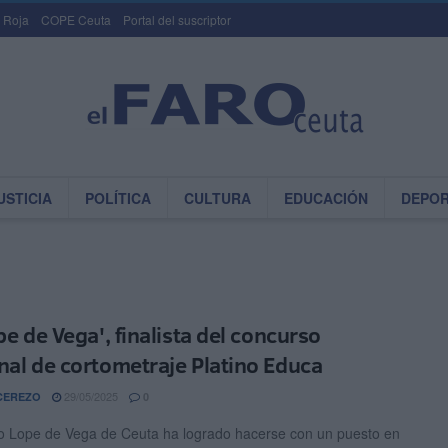
 Roja
COPE Ceuta
Portal del suscriptor
USTICIA
POLÍTICA
CULTURA
EDUCACIÓN
DEPO
pe de Vega', finalista del concurso
nal de cortometraje Platino Educa
29/05/2025
CEREZO
0
io Lope de Vega de Ceuta ha logrado hacerse con un puesto en