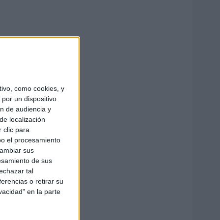
ivo, como cookies, y
por un dispositivo
ón de audiencia y
de localización
 clic para
bo el procesamiento
cambiar sus
esamiento de sus
echazar tal
erencias o retirar su
vacidad" en la parte