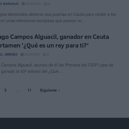
09/06/2024
O NARANJO
3
gios electorales abrieron sus puertas en Ceuta para recibir a los
 en unas elecciones europeas que parece no ...
ago Campos Alguacil, ganador en Ceuta
ertamen '¿Qué es un rey para ti?'
30/05/2024
EL JIMÉNEZ
0
 Campos Alguacil, alumno de 6º de Primaria del CEIP Lope de
 ganado la 43ª edición del ¿Qué ...
3
…
11
Siguiente