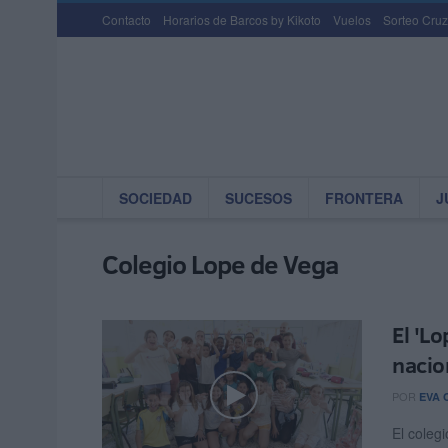
Contacto
Horarios de Barcos by Kikoto
Vuelos
Sorteo Cruz
SOCIEDAD
SUCESOS
FRONTERA
J
Colegio Lope de Vega
El 'Lo
nacio
POR
EVA 
El coleg