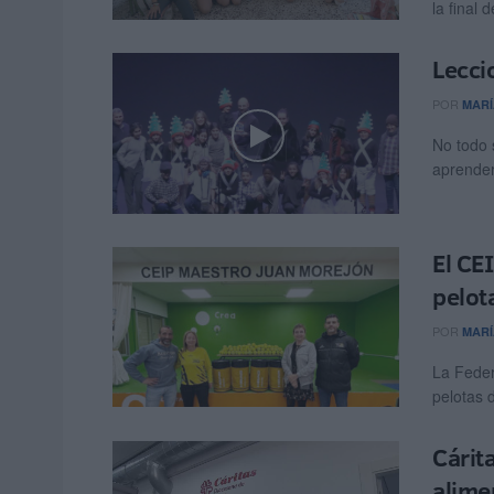
la final 
Lecci
POR
MARÍ
No todo 
aprender
El CE
pelot
POR
MARÍ
La Feder
pelotas d
Cárit
alime