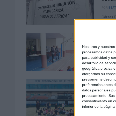
POR
BEAT
Cáritas 
de orient
El CN
pequ
Nosotros y nuestro
procesamos datos per
POR
MARÍ
para publicidad y co
El water
desarrollo de servici
objetivo 
geográfica precisa e 
otorgarnos su conse
previamente descrito
Vuelve
preferencias antes d
Morej
datos personales pue
procesamiento. Sus p
POR
FER
consentimiento en cu
inferior de la página
Después 
Federaci