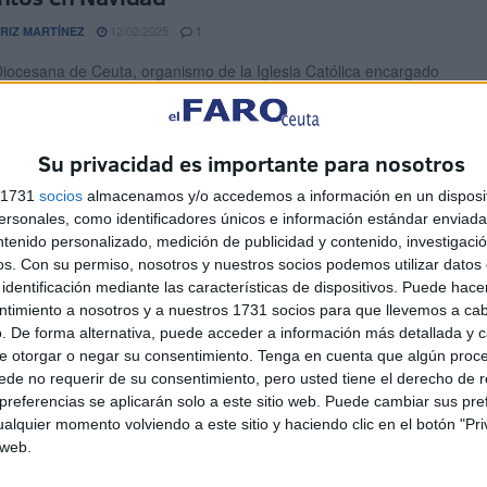
12/02/2025
RIZ MARTÍNEZ
1
Diocesana de Ceuta, organismo de la Iglesia Católica encargado
ar y promover la acción caritativo social en la ...
 Caballa acerca el waterpolo a los más
Su privacidad es importante para nosotros
eños
s 1731
socios
almacenamos y/o accedemos a información en un disposit
sonales, como identificadores únicos e información estándar enviada 
12/02/2025
A GARCÍA
0
ntenido personalizado, medición de publicidad y contenido, investigaci
polo vuelve a acercarse a los más pequeños en Ceuta, con el
os.
Con su permiso, nosotros y nuestros socios podemos utilizar datos 
de que conozcan esta disciplina deportiva ...
identificación mediante las características de dispositivos. Puede hacer
ntimiento a nosotros y a nuestros 1731 socios para que llevemos a ca
. De forma alternativa, puede acceder a información más detallada y 
 ‘Ceuta te enseña’ con la visita del ‘Juan
e otorgar o negar su consentimiento.
Tenga en cuenta que algún proc
ón’
de no requerir de su consentimiento, pero usted tiene el derecho de r
referencias se aplicarán solo a este sitio web. Puede cambiar sus pref
20/01/2025
NANDO MORCILLO
0
alquier momento volviendo a este sitio y haciendo clic en el botón "Pri
 web.
de las vacaciones navideñas y la vuelta a las aulas, la Real
ón de Fútbol de Ceuta regresó a ...