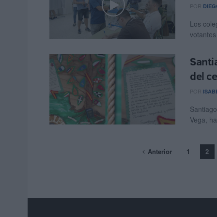
POR
DIEG
Los cole
votantes
Santi
del c
POR
ISAB
Santiago
Vega, ha
Anterior
1
2