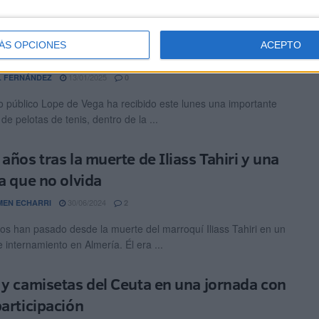
deración de tenis dona 400 pelotas al
ÁS OPCIONES
ACEPTO
 de Vega’
13/01/2025
L FERNÁNDEZ
0
io público Lope de Vega ha recibido este lunes una importante
de pelotas de tenis, dentro de la ...
años tras la muerte de Iliass Tahiri y una
ia que no olvida
30/06/2024
EN ECHARRI
2
os han pasado desde la muerte del marroquí Iliass Tahiri en un
 internamiento en Almería. Él era ...
 y camisetas del Ceuta en una jornada con
participación