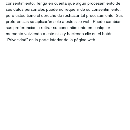
consentimiento.
Tenga en cuenta que algún procesamiento de
sus datos personales puede no requerir de su consentimiento,
El acto se ha llevado a cabo en las instalaciones del
pero usted tiene el derecho de rechazar tal procesamiento. Sus
centro educativo, donde María Carmen María García,
preferencias se aplicarán solo a este sitio web. Puede cambiar
directora del
‘Maestro Juan Morejón’
, acompañada de
sus preferencias o retirar su consentimiento en cualquier
uno de sus compañeros del equipo directivo, Claudio
momento volviendo a este sitio y haciendo clic en el botón
"Privacidad" en la parte inferior de la página web.
Tinoco, del presidente de la Federación de Tenis de
Ceuta, Yasin Harrús, y de la responsable técnica de las
escuelas de Tenis de la FTC, Isabel Jiménez Suárez, han
realizado el acto de entrega de 400 pelotas de tenis.
Esta donación, por parte de la territorial caballa se lleva
realizando por quinto año consecutiva, siendo esta la
segunda entrega en lo que va de año, pues al comienzo
del 2025 también se le hizo entrega de un gran número de
pelotas de tenis en el
CEIP Lope de Vega
.
La Federación de Tenis de Ceuta, una vez más, y a través
de su #CAMPAÑA_SALUDABLE, ha participado donando