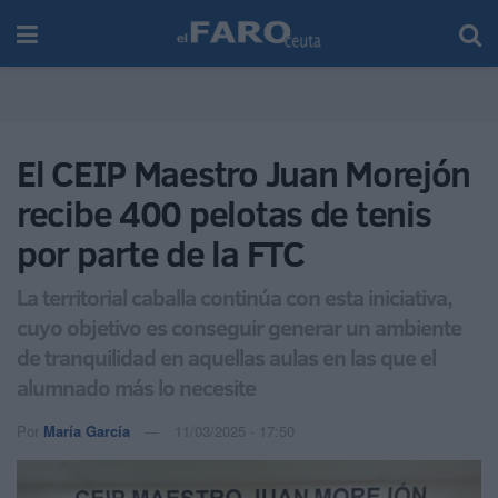
El CEIP Maestro Juan Morejón
recibe 400 pelotas de tenis
por parte de la FTC
La territorial caballa continúa con esta iniciativa,
cuyo objetivo es conseguir generar un ambiente
de tranquilidad en aquellas aulas en las que el
alumnado más lo necesite
Por
María García
11/03/2025 - 17:50