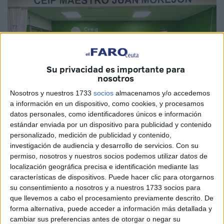
Su privacidad es importante para
nosotros
Nosotros y nuestros 1733
socios
almacenamos y/o accedemos
a información en un dispositivo, como cookies, y procesamos
datos personales, como identificadores únicos e información
estándar enviada por un dispositivo para publicidad y contenido
Imagen cedida
personalizado, medición de publicidad y contenido,
investigación de audiencia y desarrollo de servicios.
Con su
permiso, nosotros y nuestros socios podemos utilizar datos de
localización geográfica precisa e identificación mediante las
características de dispositivos. Puede hacer clic para otorgarnos
La
Federación de Tenis
de Ceuta ha hecho entrega de un
su consentimiento a nosotros y a nuestros 1733 socios para
total de 400 pelotas de tenia al
CEIP Maestro Juan
que llevemos a cabo el procesamiento previamente descrito. De
Morejón
, con motivo de su campaña saludable con los
forma alternativa, puede acceder a información más detallada y
cambiar sus preferencias antes de otorgar o negar su
centros educativos de nuestra ciudad.