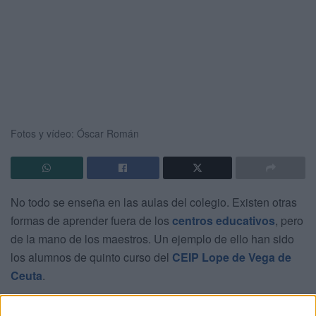
Fotos y vídeo: Óscar Román
No todo se enseña en las aulas del colegio. Existen otras
formas de aprender fuera de los
centros educativos
, pero
de la mano de los maestros. Un ejemplo de ello han sido
los alumnos de quinto curso del
CEIP Lope de Vega de
Ceuta
.
Este miércoles ellos han conocido de cerca la importancia