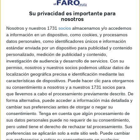
de la bondad
sobre las tablas
del
teatro Revellín
.
Disfrazados y con un acento preguntón, se han dejado ver
Su privacidad es importante para
nosotros
sobre el escenario sin nervio alguno.
Nosotros y nuestros 1731
socios
almacenamos y/o accedemos
Llenos de desparpajo y sin tropiezos, han seguido al pie
a información en un dispositivo, como cookies, y procesamos
de la letra el guion de su pequeña obra. Los escolares se
datos personales, como identificadores únicos e información
han convertido en actores por un día y han exhibido sus
estándar enviada por un dispositivo para publicidad y contenido
personalizado, medición de publicidad y contenido,
dotes de interpretación ante sus familiares.
investigación de audiencia y desarrollo de servicios.
Con su
permiso, nosotros y nuestros socios podemos utilizar datos de
localización geográfica precisa e identificación mediante las
características de dispositivos. Puede hacer clic para otorgarnos
su consentimiento a nosotros y a nuestros 1731 socios para
que llevemos a cabo el procesamiento previamente descrito. De
forma alternativa, puede acceder a información más detallada y
cambiar sus preferencias antes de otorgar o negar su
consentimiento.
Tenga en cuenta que algún procesamiento de
sus datos personales puede no requerir de su consentimiento,
pero usted tiene el derecho de rechazar tal procesamiento. Sus
preferencias se aplicarán solo a este sitio web. Puede cambiar
sus preferencias o retirar su consentimiento en cualquier