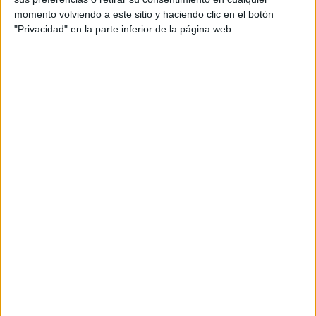
momento volviendo a este sitio y haciendo clic en el botón
"Privacidad" en la parte inferior de la página web.
Arropados por sus familias
Sus seres queridos no han querido perderse la función.
Momentos antes del encendido de focos, han ocupado sus
asientos expectantes ante el telón. Tras la presentación,
un ‘azucarillo’ ha dado la bienvenida al público a la fábrica
del caramelo.
La primera protagonista ha invitado a los asistentes a
unirse a esta aventura “dulce” en la que se haría un viaje
donde poco a poco irían desvelado cuáles son los grandes
valores en la vida: el amor y la benevolencia.
Un grupo de estudiantes han vestido simpáticos gorros
con trajes de falda blancos. Los demás han representado a
personas de distinta edad con soltura. Varios padres con