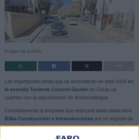
Imagen de archivo
Las importantes obras que se acometerán en este 2025
en
la avenida Teniente Coronel Gautier
en Ceuta ya
cuentan con la adjudicación de dichos trabajos.
Concretamente la empresa que realizará estas obras será
Bilba Construcción e Infraestructuras
por un importe de
6.048.952.67 euros. Las obras tendrán un plazo de 18
meses desde la firma final que dé inicio a las ejecuciones.