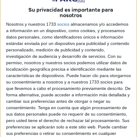
Una cifra muy importante que ahora el
Ejecutivo local
Su privacidad es importante para
nosotros
analizará al detalle para llevar a cabo la formalización del
contrato una vez compruebe la solvencia económica y la
Nosotros y nuestros 1733
socios
almacenamos y/o accedemos
a información en un dispositivo, como cookies, y procesamos
capacidad de esta empresa de cumplir con lo indicado en
datos personales, como identificadores únicos e información
el proyecto.
estándar enviada por un dispositivo para publicidad y contenido
personalizado, medición de publicidad y contenido,
Está adjudicación ha sido firmada este mismo martes. El
investigación de audiencia y desarrollo de servicios.
Con su
emplazamiento del que se ocupará la obra es desde el
permiso, nosotros y nuestros socios podemos utilizar datos de
cruce de la misma con la Avenida Lisboa hasta la
localización geográfica precisa e identificación mediante las
características de dispositivos. Puede hacer clic para otorgarnos
Comandancia de la Guardia Civil
.
su consentimiento a nosotros y a nuestros 1733 socios para
que llevemos a cabo el procesamiento previamente descrito. De
Un proyecto de envergadura
forma alternativa, puede acceder a información más detallada y
cambiar sus preferencias antes de otorgar o negar su
Hasta la fecha,
la barriada
ha sufrido numerosas reformas
consentimiento.
Tenga en cuenta que algún procesamiento de
sus datos personales puede no requerir de su consentimiento,
e implementaciones de equipamientos urbanos y nunca la
pero usted tiene el derecho de rechazar tal procesamiento. Sus
sustitución integral de las
infraestructuras hidráulicas
preferencias se aplicarán solo a este sitio web. Puede cambiar
urbanas
, como son las redes de suministro de agua
sus preferencias o retirar su consentimiento en cualquier