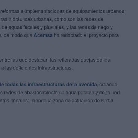
as reformas e implementaciones de equipamientos urbanos
cturas hidráulicas urbanas, como son las redes de
de aguas fecales y pluviales, y las redes de riego y
os, de modo que
Acemsa
ha redactado el proyecto para
ntre las que destacan las reiteradas quejas de los
a las deficientes infraestructuras.
e todas las infraestructuras de la avenida
, creando
as redes de abastecimiento de agua potable y riego, red
etros lineales”, siendo la zona de actuación de 6.703