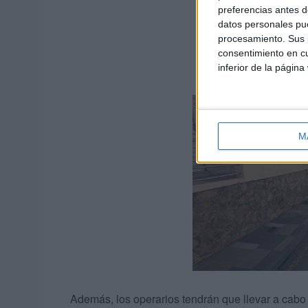
preferencias antes d
datos personales pue
procesamiento. Sus p
consentimiento en cu
inferior de la página
M
Además, los operarios tendrán que llevar a cabo