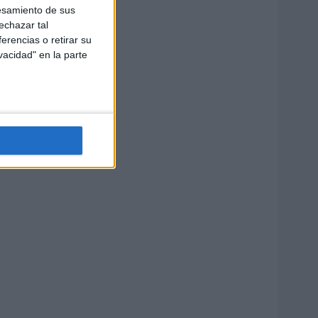
esamiento de sus
echazar tal
erencias o retirar su
vacidad" en la parte