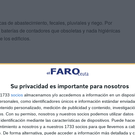
cas de abastecimiento, fecales, pluviales y riego. Por
de baterías de contadores que obsoletas y nada higiénicas
 los edificios.
n fases en común sea cual sea su naturaleza y estas
os, desmontajes y fragmentado, clasificación de los
Su privacidad es importante para nosotros
de obra”.
s 1733
socios
almacenamos y/o accedemos a información en un disposit
sonales, como identificadores únicos e información estándar enviada 
e tendría que realizar la “desconexión de instalaciones,
ntenido personalizado, medición de publicidad y contenido, investigaci
 medios de seguridad y auxiliares proyectados como, el
os.
Con su permiso, nosotros y nuestros socios podemos utilizar datos 
rotección de trabajadores de la propia obra y, los
identificación mediante las características de dispositivos. Puede hacer
ntimiento a nosotros y a nuestros 1733 socios para que llevemos a ca
a de trabajo”.
. De forma alternativa, puede acceder a información más detallada y 