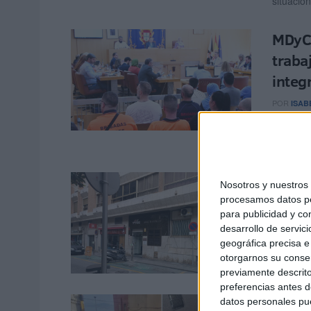
situación
MDyC 
traba
integ
POR
ISAB
El MDyC v
trabajad
Traba
Nosotros y nuestro
plaza
procesamos datos per
para publicidad y co
POR
ISAB
desarrollo de servici
geográfica precisa e 
El Conse
otorgarnos su conse
S.A. (Ac
previamente descrito
preferencias antes d
Aguas
datos personales pue