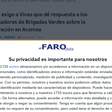
 que se vive en la calle Profesor Gordillo Osuna, ...
exige a Vivas que dé respuesta a los
jadores de Brigadas Verdes sobre la
ración en Acemsa
28/06/2026
EL JIMÉNEZ
4
olverá a llevar al Pleno de control la situación de los
ores de Brigadas Verdes. La formación localista ...
Su privacidad es importante para nosotros
jo en Acemsa: oposición libre para varias
s 1733
socios
almacenamos y/o accedemos a información en un disposit
s
sonales, como identificadores únicos e información estándar enviada 
ntenido personalizado, medición de publicidad y contenido, investigaci
19/06/2026
EL JIMÉNEZ
1
os.
Con su permiso, nosotros y nuestros socios podemos utilizar datos 
identificación mediante las características de dispositivos. Puede hacer
jo de Administración de Aguas de Ceuta Empresa Municipal
ntimiento a nosotros y a nuestros 1733 socios para que llevemos a ca
emsa) ha dado luz verde oficial a una nueva ...
. De forma alternativa, puede acceder a información más detallada y 
e otorgar o negar su consentimiento.
Tenga en cuenta que algún proc
 residuales llevan más de una semana
de no requerir de su consentimiento, pero usted tiene el derecho de r