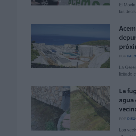
El Movim
las deci
Acems
depur
próxi
POR
PAL
La Gere
licitado 
La fu
agua 
vecin
POR
DIEG
Los veci