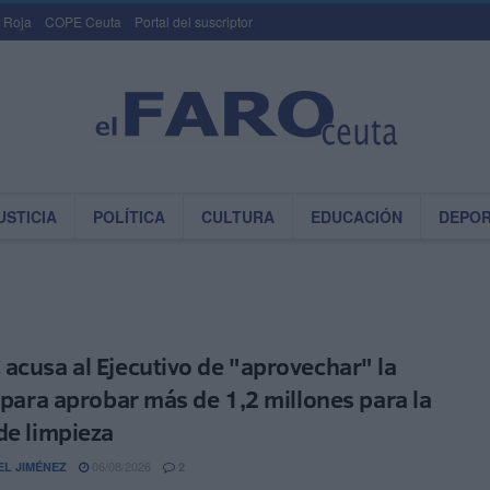
 Roja
COPE Ceuta
Portal del suscriptor
USTICIA
POLÍTICA
CULTURA
EDUCACIÓN
DEPO
acusa al Ejecutivo de "aprovechar" la
s para aprobar más de 1,2 millones para la
de limpieza
06/08/2026
EL JIMÉNEZ
2