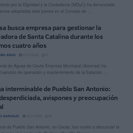
iento por la Dignidad y la Ciudadanía (MDyC) ha denunciado
siones adoptadas este jueves en el Consejo de ...
a busca empresa para gestionar la
adora de Santa Catalina durante los
mos cuatro años
20/07/2026
OMA ABAD
1
ncia de Aguas de Ceuta Empresa Municipal (Acemsa) ha
el servicio de operación y mantenimiento de la Estación ...
ga interminable de Pueblo San Antonio:
desperdiciada, avispones y preocupación
al
06/07/2026
O NARANJO
3
nos de Pueblo San Antonio, en Ceuta, han vuelto a denunciar la