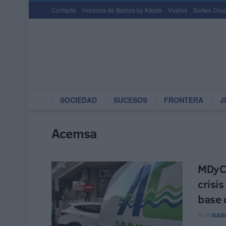
Contacto
Horarios de Barcos by Kikoto
Vuelos
Sorteo Cruz
SOCIEDAD
SUCESOS
FRONTERA
J
Acemsa
MDyC 
crisi
base 
POR
ISAB