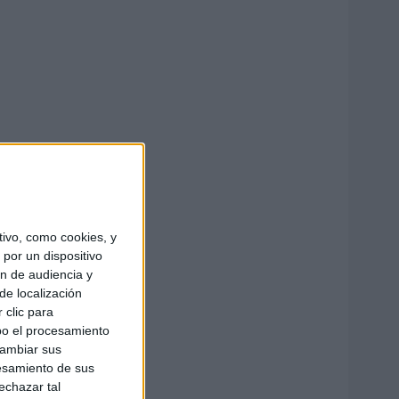
ivo, como cookies, y
por un dispositivo
ón de audiencia y
de localización
 clic para
bo el procesamiento
cambiar sus
esamiento de sus
echazar tal