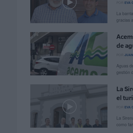
POR
EVA 
La barri
gracias 
Acems
de ag
POR
JUAN
Aguas de
gestión d
La Si
el tu
POR
EVA 
La Siren
como far