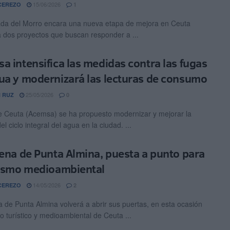
15/06/2026
CEREZO
1
ada del Morro encara una nueva etapa de mejora en Ceuta
a dos proyectos que buscan responder a ...
a intensifica las medidas contra las fugas
ua y modernizará las lecturas de consumo
25/05/2026
 RUZ
0
 Ceuta (Acemsa) se ha propuesto modernizar y mejorar la
el ciclo integral del agua en la ciudad. ...
rena de Punta Almina, puesta a punto para
rismo medioambiental
14/05/2026
CEREZO
2
a de Punta Almina volverá a abrir sus puertas, en esta ocasión
o turístico y medioambiental de Ceuta ...