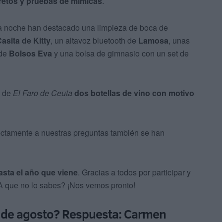
 retos y pruebas de mímicas
.
ma noche han destacado una limpieza de boca de
asita de Kitty
, un altavoz bluetooth de
Lamosa
, unas
 de
Bolsos Eva
y una bolsa de gimnasio con un set de
e de
El Faro de Ceuta
dos botellas de vino con motivo
ectamente a nuestras preguntas también se han
sta el año que viene
. Gracias a todos por participar y
¿A que no lo sabes? ¡Nos vemos pronto!
 5 de agosto? Respuesta: Carmen