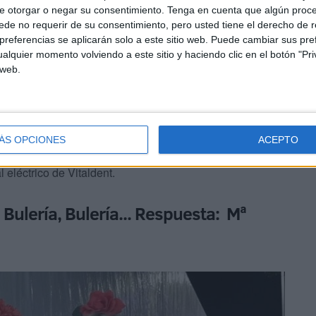
e otorgar o negar su consentimiento.
Tenga en cuenta que algún proc
de no requerir de su consentimiento, pero usted tiene el derecho de r
referencias se aplicarán solo a este sitio web. Puede cambiar sus pref
alquier momento volviendo a este sitio y haciendo clic en el botón "Pri
 web.
ÁS OPCIONES
ACEPTO
der que se celebra el Día de la Patrona, la Virgen de
l eléctrico de Vitaldent.
 Bulería, Bulería... Respuesta: Mª