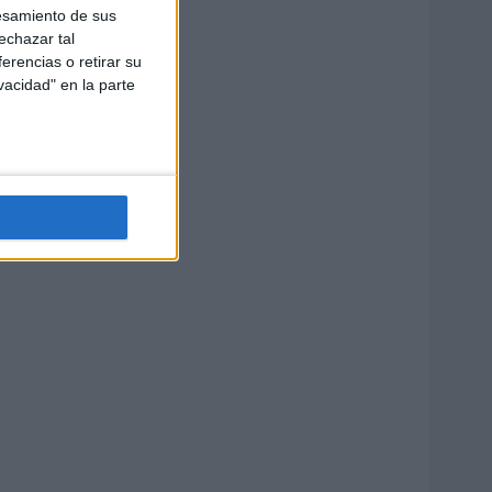
esamiento de sus
echazar tal
erencias o retirar su
vacidad" en la parte