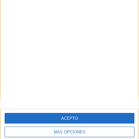
aceleradoras avanzadas del país
POR
BEATRIZ MARTÍNEZ
23/06/2026
0
La I Liga de Lectura Escolar 'Leer y ganar' vive
una emocionante entrega de premios
POR
EVA CEREZO
23/06/2026
0
1
2
…
195
ACEPTO
MÁS OPCIONES