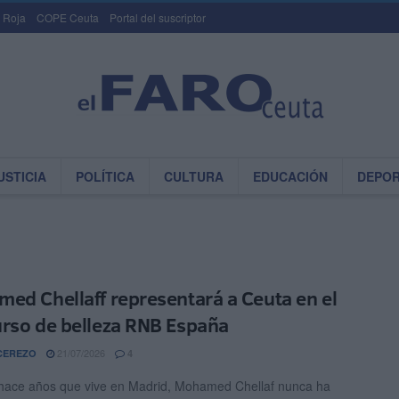
 Roja
COPE Ceuta
Portal del suscriptor
USTICIA
POLÍTICA
CULTURA
EDUCACIÓN
DEPO
ed Chellaff representará a Ceuta en el
rso de belleza RNB España
21/07/2026
CEREZO
4
ace años que vive en Madrid, Mohamed Chellaf nunca ha