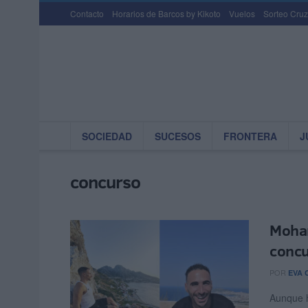
Contacto
Horarios de Barcos by Kikoto
Vuelos
Sorteo Cruz
SOCIEDAD
SUCESOS
FRONTERA
J
concurso
Moham
concu
POR
EVA 
Aunque h