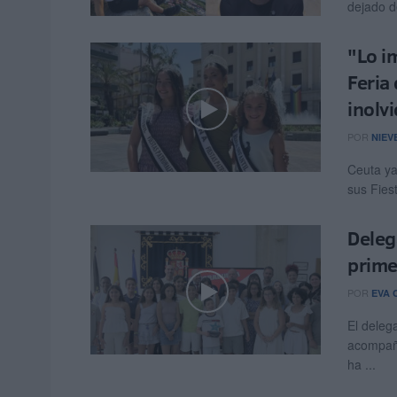
dejado d
"Lo im
Feria
inolv
POR
NIEV
Ceuta ya
sus Fies
Deleg
prime
POR
EVA 
El deleg
acompaña
ha ...