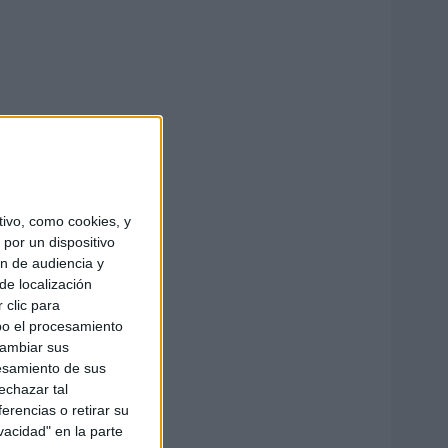
ivo, como cookies, y
por un dispositivo
ón de audiencia y
de localización
 clic para
bo el procesamiento
cambiar sus
esamiento de sus
echazar tal
erencias o retirar su
vacidad" en la parte