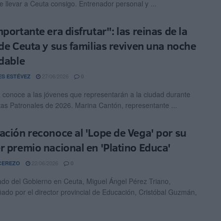
e llevar a Ceuta consigo. Entrenador personal y ...
portante era disfrutar": las reinas de la
 de Ceuta y sus familias reviven una noche
idable
27/06/2026
ES ESTÉVEZ
0
 conoce a las jóvenes que representarán a la ciudad durante
tas Patronales de 2026. Marina Cantón, representante ...
ación reconoce al 'Lope de Vega' por su
r premio nacional en 'Platino Educa'
22/06/2026
CEREZO
0
ado del Gobierno en Ceuta, Miguel Ángel Pérez Triano,
do por el director provincial de Educación, Cristóbal Guzmán,