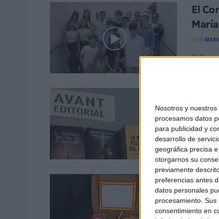
El Co
María
POR
MARI
El Teatro
martes p
El Pr
nuevo
Nosotros y nuestro
procesamos datos per
POR
MARI
para publicidad y co
desarrollo de servici
Un año m
geográfica precisa e 
Poesía y
otorgarnos su conse
previamente descrito
Lucía
preferencias antes d
datos personales pue
Ceuta
procesamiento. Sus p
consentimiento en cu
POR
ISAB