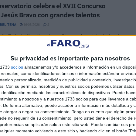
nservatorio celebra el XVII Concurso
 Jesús Bravo con grandes talentos
16/06/2026
BEL TENA
2
 Auditorio del Revellín se ha vestido de gala en la tarde de este
ara acoger la gran ...
Su privacidad es importante para nosotros
emio Avant Ceuta abre sus puertas a
s autores
s 1733
socios
almacenamos y/o accedemos a información en un disposit
sonales, como identificadores únicos e información estándar enviada 
14/06/2026
BEL TENA
0
ntenido personalizado, medición de publicidad y contenido, investigaci
os.
Con su permiso, nosotros y nuestros socios podemos utilizar datos 
ás, Avant Editorial ha lanzado el Premio Internacional de
identificación mediante las características de dispositivos. Puede hacer
 Narrativa ‘Avant Ceuta’ 2026. Un certamen en ...
ntimiento a nosotros y a nuestros 1733 socios para que llevemos a ca
. De forma alternativa, puede acceder a información más detallada y 
 Suero, del 'San Daniel', ganadora en
e otorgar o negar su consentimiento.
Tenga en cuenta que algún proc
de no requerir de su consentimiento, pero usted tiene el derecho de r
 de '¿Qué es un rey para ti?'
referencias se aplicarán solo a este sitio web. Puede cambiar sus pref
alquier momento volviendo a este sitio y haciendo clic en el botón "Pri
10/06/2026
EL JIMÉNEZ
0