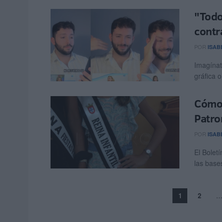
"Todo
contra
POR
ISAB
Imagínat
gráfica o
Cómo 
Patro
POR
ISAB
El Bolet
las bases
1
2