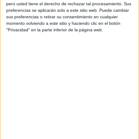
respuesta correcta: África. Por eso, se ha llevado de
pero usted tiene el derecho de rechazar tal procesamiento. Sus
premio una funda de ordenador de mmMimóvil.
preferencias se aplicarán solo a este sitio web. Puede cambiar
sus preferencias o retirar su consentimiento en cualquier
Pregunta 2. ¿Qué animal es símbolo
momento volviendo a este sitio y haciendo clic en el botón
"Privacidad" en la parte inferior de la página web.
de la Legión? Respuesta: Francisca
Castro