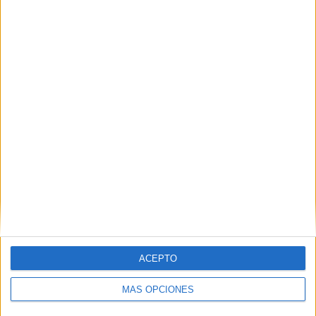
marcar de Fatima Amar Peluquería y Estética.
Pregunta 7. ¿Cuál es el dulce típico
que se come en la feria? Respuesta:
Karim Prim
ACEPTO
MÁS OPCIONES