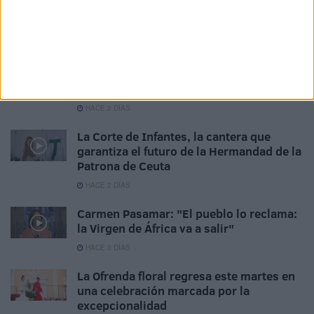
mensajes de ánimo hacia Ceuta
HACE 2 DÍAS
Javier Beneroso, treinta años bajo las
trabajaderas: "Este es el 5 de agosto más
importante"
HACE 2 DÍAS
La Corte de Infantes, la cantera que
garantiza el futuro de la Hermandad de la
Patrona de Ceuta
HACE 2 DÍAS
Carmen Pasamar: "El pueblo lo reclama:
la Virgen de África va a salir"
HACE 3 DÍAS
La Ofrenda floral regresa este martes en
una celebración marcada por la
excepcionalidad