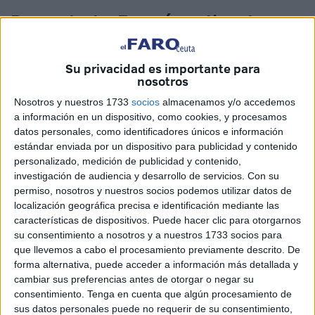
Pregunta 1. ¿En qué continente se
encuentra Ceuta? Respuesta: Ana
Rodríguez
Su privacidad es importante para
nosotros
Nosotros y nuestros 1733
socios
almacenamos y/o accedemos
a información en un dispositivo, como cookies, y procesamos
datos personales, como identificadores únicos e información
estándar enviada por un dispositivo para publicidad y contenido
personalizado, medición de publicidad y contenido,
investigación de audiencia y desarrollo de servicios.
Con su
permiso, nosotros y nuestros socios podemos utilizar datos de
localización geográfica precisa e identificación mediante las
características de dispositivos. Puede hacer clic para otorgarnos
su consentimiento a nosotros y a nuestros 1733 socios para
que llevemos a cabo el procesamiento previamente descrito. De
forma alternativa, puede acceder a información más detallada y
cambiar sus preferencias antes de otorgar o negar su
consentimiento.
Tenga en cuenta que algún procesamiento de
Esta joven no ha dudado ni un momento sobre cual era la
sus datos personales puede no requerir de su consentimiento,