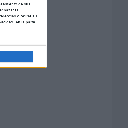
esamiento de sus
echazar tal
erencias o retirar su
vacidad" en la parte