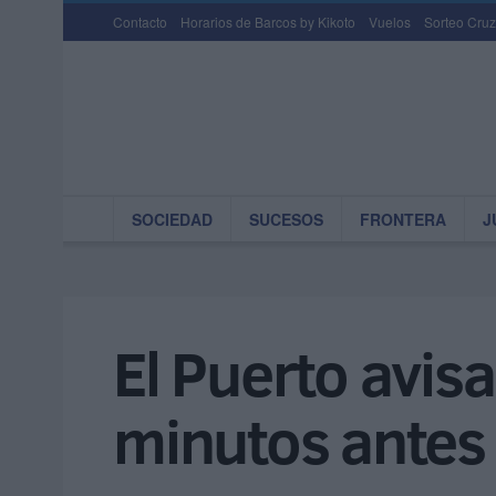
Contacto
Horarios de Barcos by Kikoto
Vuelos
Sorteo Cruz
SOCIEDAD
SUCESOS
FRONTERA
J
El Puerto avis
minutos antes