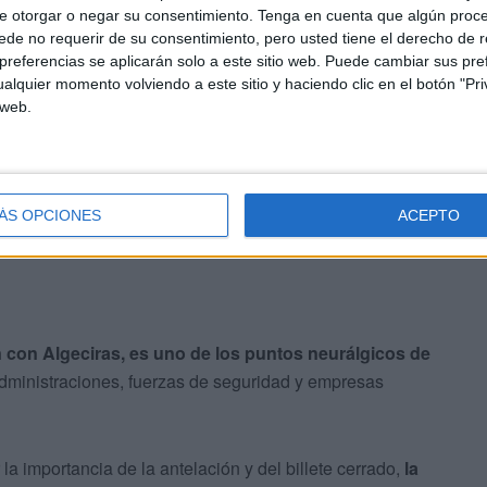
e otorgar o negar su consentimiento.
Tenga en cuenta que algún proc
a - Port of Ceuta (@apceuta)
June 27,
de no requerir de su consentimiento, pero usted tiene el derecho de r
referencias se aplicarán solo a este sitio web. Puede cambiar sus pref
alquier momento volviendo a este sitio y haciendo clic en el botón "Pri
 web.
ntos de miles de pasajeros entre Europa y Marruecos
,
n por los puertos del Estrecho de Gibraltar.
ÁS OPCIONES
ACEPTO
n con Algeciras, es uno de los puntos neurálgicos de
 administraciones, fuerzas de seguridad y empresas
la importancia de la antelación y del billete cerrado,
la