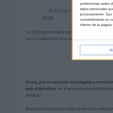
preferencias antes d
— Autoridad Portuaria de Ceut
datos personales pue
procesamiento. Sus p
2025
consentimiento en cu
inferior de la página
La OPE supone cada verano el
tránsito de cie
con un importante volumen de vehículos que cruza
M
Ceuta, por su posición estratégica y conexió
este dispositivo
, en el que participan distintas
navieras.
Aunque la publicación ceutí se centra en reforzar 