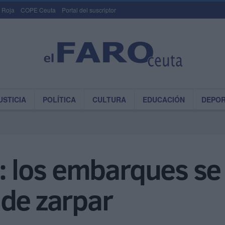
 Roja
COPE Ceuta
Portal del suscriptor
USTICIA
POLÍTICA
CULTURA
EDUCACIÓN
DEPO
a: los embarques se
 de zarpar