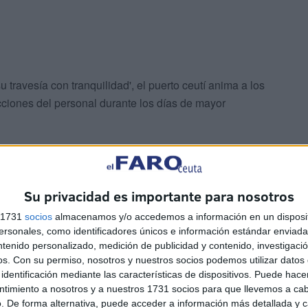
u travesía con tranquilidad', el puerto ceutí anima a los
rucciones del personal durante los días de mayor
Su privacidad es importante para nosotros
 les informa de que, al objeto de
s 1731
socios
almacenamos y/o accedemos a información en un disposit
 seguro durante la OPERACIÓN PASO DEL
sonales, como identificadores únicos e información estándar enviada 
ntenido personalizado, medición de publicidad y contenido, investigaci
car con suficiente antelación.
os.
Con su permiso, nosotros y nuestros socios podemos utilizar datos 
eguro
#ColaboraciónYSeguridad
identificación mediante las características de dispositivos. Puede hacer
ntimiento a nosotros y a nuestros 1731 socios para que llevemos a ca
. De forma alternativa, puede acceder a información más detallada y 