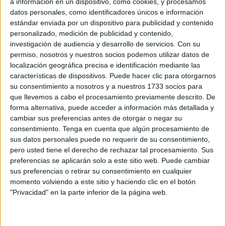
'Volando voy, volando vengo': un vehículo
a información en un dispositivo, como cookies, y procesamos
con hachís que no llegó a su destino
datos personales, como identificadores únicos e información
estándar enviada por un dispositivo para publicidad y contenido
POR
REDACCIÓN
29/07/2026
0
personalizado, medición de publicidad y contenido,
El Puerto de Ceuta garantiza el servicio
investigación de audiencia y desarrollo de servicios.
Con su
permanente de las pasarelas de embarque de
permiso, nosotros y nuestros socios podemos utilizar datos de
pasajeros
localización geográfica precisa e identificación mediante las
características de dispositivos. Puede hacer clic para otorgarnos
POR
PALOMA ABAD
27/07/2026
0
su consentimiento a nosotros y a nuestros 1733 socios para
El Puerto de Ceuta pone en marcha las obras
que llevemos a cabo el procesamiento previamente descrito. De
para reforzar la seguridad de acceso al Muelle
forma alternativa, puede acceder a información más detallada y
de Poniente
cambiar sus preferencias antes de otorgar o negar su
consentimiento.
Tenga en cuenta que algún procesamiento de
POR
PALOMA ABAD
27/07/2026
1
sus datos personales puede no requerir de su consentimiento,
Algeciras pide planificación y billete cerrado
pero usted tiene el derecho de rechazar tal procesamiento. Sus
para viajar a Ceuta o Tánger Med este fin de
preferencias se aplicarán solo a este sitio web. Puede cambiar
semana
sus preferencias o retirar su consentimiento en cualquier
momento volviendo a este sitio y haciendo clic en el botón
POR
ISABEL JIMÉNEZ
25/07/2026
1
"Privacidad" en la parte inferior de la página web.
La rehabilitación integral de los atraques del
Muelle Cañonero Dato será una realidad