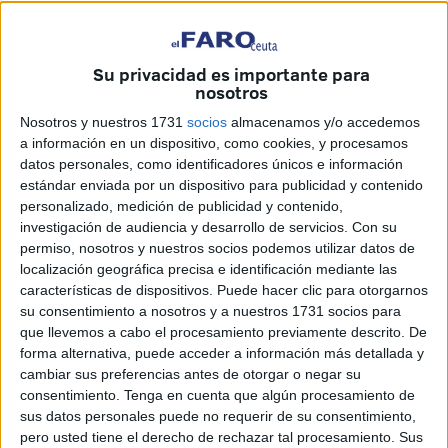
El 6 y 7 de mayo se producirá la reunión bilateral con el
país vecino en la que se sentarán las bases de “lo que
Su privacidad es importante para
sucederá en los próximos meses”. Según ha indicado la
nosotros
delegada,
la relación entre Ceuta y Marruecos se
Nosotros y nuestros 1731
socios
almacenamos y/o accedemos
encuentra en un muy buen momento, “es fluida y real”
.
a información en un dispositivo, como cookies, y procesamos
datos personales, como identificadores únicos e información
En el encuentro de este miércoles se ha contado con todos
estándar enviada por un dispositivo para publicidad y contenido
los organismos competentes como las Fuerzas y Cuerpos
personalizado, medición de publicidad y contenido,
de Seguridad del Estado; Policía Local; Ciudad Autónoma
investigación de audiencia y desarrollo de servicios.
Con su
permiso, nosotros y nuestros socios podemos utilizar datos de
a través de la Dirección General de Protección Civil;
localización geográfica precisa e identificación mediante las
Amgevicesa como gestora del embolsamiento; Sanidad;
características de dispositivos. Puede hacer clic para otorgarnos
Fomento; Tráfico; “el capitán marítimo, que juega un papel
su consentimiento a nosotros y a nuestros 1731 socios para
importantísimo; la colaboración de las navieras que a fin
que llevemos a cabo el procesamiento previamente descrito. De
de cuentas son las que tienen que realizar las rotaciones;
forma alternativa, puede acceder a información más detallada y
cambiar sus preferencias antes de otorgar o negar su
y la autoridad”.
consentimiento.
Tenga en cuenta que algún procesamiento de
sus datos personales puede no requerir de su consentimiento,
pero usted tiene el derecho de rechazar tal procesamiento. Sus