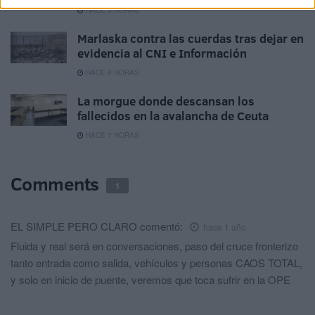
HACE 3 HORAS
Marlaska contra las cuerdas tras dejar en
evidencia al CNI e Información
HACE 6 HORAS
La morgue donde descansan los
fallecidos en la avalancha de Ceuta
HACE 7 HORAS
Comments
1
EL SIMPLE PERO CLARO
comentó:
hace 1 año
Fluida y real será en conversaciones, paso del cruce fronterizo
tanto entrada como salida, vehículos y personas CAOS TOTAL,
y solo en inicio de puente, veremos que toca sufrir en la OPE