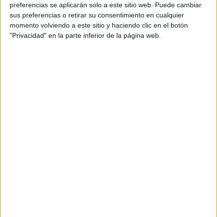
preferencias se aplicarán solo a este sitio web. Puede cambiar
sus preferencias o retirar su consentimiento en cualquier
momento volviendo a este sitio y haciendo clic en el botón
"Privacidad" en la parte inferior de la página web.
Triángulo: frontera, puerto y
embolsamiento
La Operación Paso del Estrecho
debe entenderse como
un triángulo: frontera, puerto y embolsamiento
. Estos
son los tres pilares que la sustentan y donde se deben
extremar los esfuerzos para que todo salga bien.