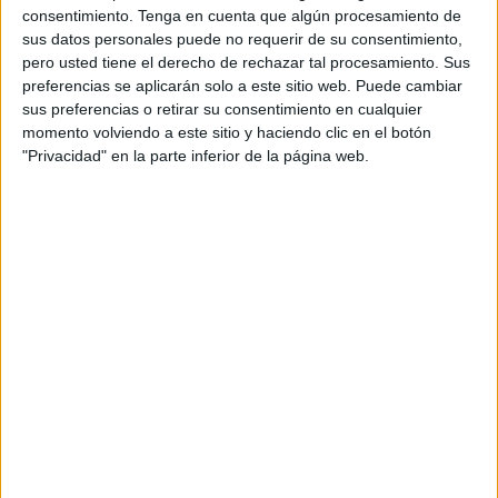
previsión de vehículos que pretendían embarcar, siendo
consentimiento.
Tenga en cuenta que algún procesamiento de
imposible canjear los billetes en tiempo y hora, lo que llevó
sus datos personales puede no requerir de su consentimiento,
a que se cerrara el embarque dejando vehículos fuera”,
pero usted tiene el derecho de rechazar tal procesamiento. Sus
preferencias se aplicarán solo a este sitio web. Puede cambiar
expone el Puerto en una nota de prensa.
sus preferencias o retirar su consentimiento en cualquier
momento volviendo a este sitio y haciendo clic en el botón
Lo que dijo la naviera
"Privacidad" en la parte inferior de la página web.
“La propia compañía, a través de un comunicado justificó
el incidente, por
la imposibilidad de usar el carril
contiguo a su caseta, por el que opera la compañía
Balearia, y que habitualmente comparte con
Trasmediterránea, en estos casos y previa
determinaciones que son conocidas por la naviera, lo que
hizo, según ellos,
imposible el canjear
todos los
vehículos en tiempo, produciéndose una congestión en la
zona de preembarque”, añade.
Ante lo ocurrido, la Autoridad Portuaria está recabando