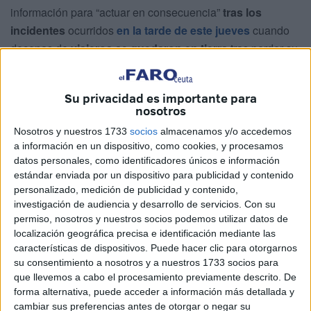
información para “actuar en consecuencia”
tras los
incidentes
ocurridos
en la tarde de este jueves
cuando
decenas de
viajeros se quedaron en tierra
tras perder su
barco a pesar de tener billete cerrado.
Desde el Puerto se ha tomado en especial consideración
Su privacidad es importante para
nosotros
este asunto y ya se trabaja para conocer exactamente
qué
pasó
al objeto de adoptar las medidas oportunas.
Nosotros y nuestros 1733
socios
almacenamos y/o accedemos
a información en un dispositivo, como cookies, y procesamos
Coincidiendo con
la operación salida
por el puente de
datos personales, como identificadores únicos e información
estándar enviada por un dispositivo para publicidad y contenido
San Antonio, sobre las 13:00 horas, en las operaciones de
personalizado, medición de publicidad y contenido,
embarque de
l
a compañía Trasmediterránea
, para la
investigación de audiencia y desarrollo de servicios.
Con su
salida del buque Villa de Agaete de las 14:00 horas, tuvo
permiso, nosotros y nuestros socios podemos utilizar datos de
lugar un incidente, por el que se quedaron sin embarcar
localización geográfica precisa e identificación mediante las
características de dispositivos. Puede hacer clic para otorgarnos
alrededor de 50 vehículos.
su consentimiento a nosotros y a nuestros 1733 socios para
que llevemos a cabo el procesamiento previamente descrito. De
“Según indican fuentes presentes en el lugar,
la causa fue
forma alternativa, puede acceder a información más detallada y
la falta de personal
por parte de la compañía ante la
cambiar sus preferencias antes de otorgar o negar su