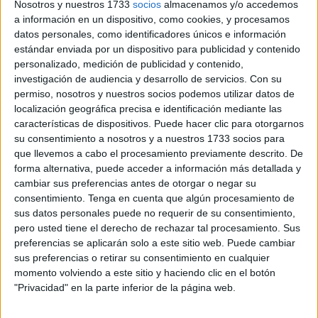
Esta convocatoria es de vital importancia para la logística y
Nosotros y nuestros 1733
socios
almacenamos y/o accedemos
seguridad del Estrecho de Gibraltar, centrando sus
a información en un dispositivo, como cookies, y procesamos
datos personales, como identificadores únicos e información
esfuerzos en cubrir una plaza en el
Puerto de Ceuta
.
estándar enviada por un dispositivo para publicidad y contenido
personalizado, medición de publicidad y contenido,
El servicio de practicaje es una pieza fundamental en la
investigación de audiencia y desarrollo de servicios.
Con su
infraestructura portuaria, asegurando que los buques de
permiso, nosotros y nuestros socios podemos utilizar datos de
gran calado realicen maniobras de entrada y salida con
localización geográfica precisa e identificación mediante las
total precisión.
características de dispositivos. Puede hacer clic para otorgarnos
su consentimiento a nosotros y a nuestros 1733 socios para
En un enclave tan complejo y transitado como Ceuta, la
que llevemos a cabo el procesamiento previamente descrito. De
forma alternativa, puede acceder a información más detallada y
figura del práctico del puerto no es solo técnica, sino
cambiar sus preferencias antes de otorgar o negar su
estratégica para el comercio internacional.
consentimiento.
Tenga en cuenta que algún procesamiento de
sus datos personales puede no requerir de su consentimiento,
Requisitos para los aspirantes en
pero usted tiene el derecho de rechazar tal procesamiento. Sus
preferencias se aplicarán solo a este sitio web. Puede cambiar
Ceuta
sus preferencias o retirar su consentimiento en cualquier
momento volviendo a este sitio y haciendo clic en el botón
Para optar a esta plaza, los candidatos deben cumplir con
"Privacidad" en la parte inferior de la página web.
rigurosos criterios de experiencia y formación. Según