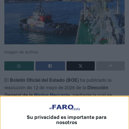
Imagen de archivo
El
Boletín Oficial del Estado (BOE)
ha publicado la
resolución de 12 de mayo de 2026 de la
Dirección
General de la
Marina Mercante
, mediante la cual se
convocan en Ceuta pruebas específicas para obtener el
reconocimiento de la capacitación profesional como
Su privacidad es importante para
práctico del puerto
.
nosotros