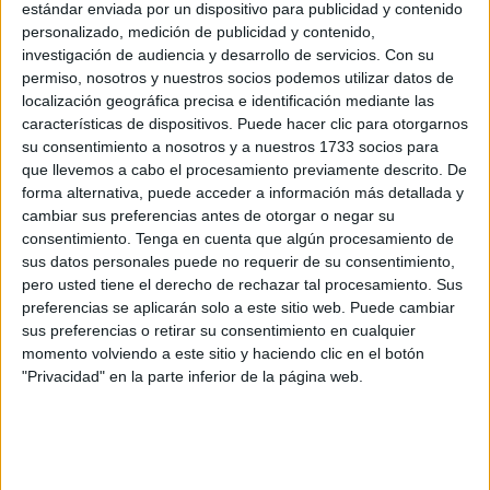
respuesta del
personal sanitario
ante situaciones críticas
estándar enviada por un dispositivo para publicidad y contenido
personalizado, medición de publicidad y contenido,
durante el embarazo y el parto.
investigación de audiencia y desarrollo de servicios.
Con su
permiso, nosotros y nuestros socios podemos utilizar datos de
Este curso ha sudo coordinado por el doctor José Ruiz
localización geográfica precisa e identificación mediante las
Aragón, jefe del Servicio de Obstetricia y Ginecología, y la
características de dispositivos. Puede hacer clic para otorgarnos
matrona Iman Mohamed Fehmi, que se desarrolló los días
su consentimiento a nosotros y a nuestros 1733 socios para
20 y 21 de junio en modalidad semipresencial.
que llevemos a cabo el procesamiento previamente descrito. De
forma alternativa, puede acceder a información más detallada y
El objetivo principal ha sido
reforzar la preparación del
cambiar sus preferencias antes de otorgar o negar su
equipo humano que trabaja en el área materno-fetal
del
consentimiento.
Tenga en cuenta que algún procesamiento de
sus datos personales puede no requerir de su consentimiento,
hospital. Ante emergencias como la distocia de hombros,
pero usted tiene el derecho de rechazar tal procesamiento. Sus
hemorragias postparto o estados hipertensivos, la rapidez
preferencias se aplicarán solo a este sitio web. Puede cambiar
y la coordinación son esenciales para evitar
sus preferencias o retirar su consentimiento en cualquier
complicaciones graves. Por eso, este curso ha apostado
momento volviendo a este sitio y haciendo clic en el botón
"Privacidad" en la parte inferior de la página web.
por la práctica, la simulación clínica y el trabajo en equipo
como pilares formativos.