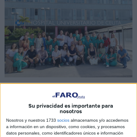
Imágenes cedidas
Su privacidad es importante para
nosotros
El Hospital Universitario de Ceuta ha acogido una nueva
Nosotros y nuestros 1733
socios
almacenamos y/o accedemos
edición del
Curso de Entrenamiento en Emergencias
a información en un dispositivo, como cookies, y procesamos
Obstétricas
, una formación intensiva que busca mejorar la
datos personales, como identificadores únicos e información