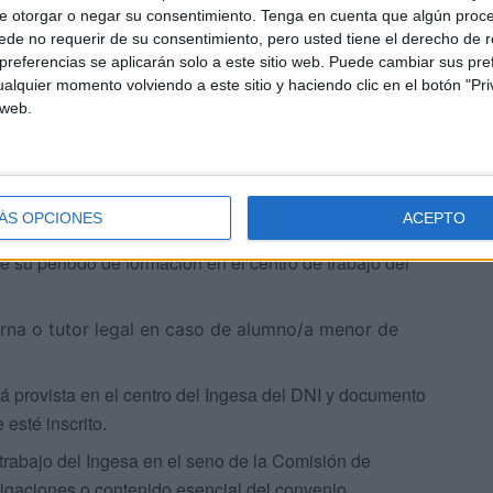
e otorgar o negar su consentimiento.
Tenga en cuenta que algún proc
de no requerir de su consentimiento, pero usted tiene el derecho de r
reas formativas que se le encomienden en el centro de
referencias se aplicarán solo a este sitio web. Puede cambiar sus pref
alquier momento volviendo a este sitio y haciendo clic en el botón "Pri
n de Formación o Programa Formativo de Formación en
 web.
lecida, respetando el régimen interno de funcionamiento
e se pongan a su disposición.
ÁS OPCIONES
ACEPTO
on la antelación que sea posible cualquier ausencia.
 su periodo de formación en el centro de trabajo del
erna o tutor legal en caso de alumno/a menor de
á provista en el centro del Ingesa del DNI y documento
 esté inscrito.
trabajo del Ingesa en el seno de la Comisión de
ligaciones o contenido esencial del convenio.