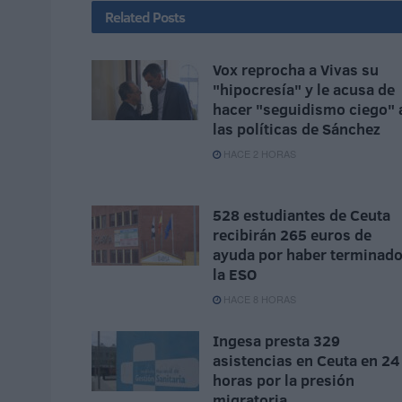
Related
Posts
Vox reprocha a Vivas su
"hipocresía" y le acusa de
hacer "seguidismo ciego" 
las políticas de Sánchez
HACE 2 HORAS
528 estudiantes de Ceuta
recibirán 265 euros de
ayuda por haber terminad
la ESO
HACE 8 HORAS
Ingesa presta 329
asistencias en Ceuta en 24
horas por la presión
migratoria