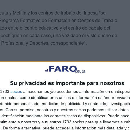
uta y Melilla y los centros de trabajo del Ingesa "se
Programa Formativo de Formación en Centros de Trabajo
do entre el centro educativo y el centro de trabajo del
specifiquen en cada caso, una vez dado el visto bueno de
 Profesional y Deportes, correspondiente".
Su privacidad es importante para nosotros
s 1733
socios
almacenamos y/o accedemos a información en un disposit
sonales, como identificadores únicos e información estándar enviada 
vidad en el centro de trabajo del Ingesa debe:
ntenido personalizado, medición de publicidad y contenido, investigaci
os.
Con su permiso, nosotros y nuestros socios podemos utilizar datos 
identificación mediante las características de dispositivos. Puede hacer
o establecido en el centro de trabajo del Ingesa.
ntimiento a nosotros y a nuestros 1733 socios para que llevemos a ca
. De forma alternativa, puede acceder a información más detallada y 
centro de trabajo del Ingesa, especialmente las referidas