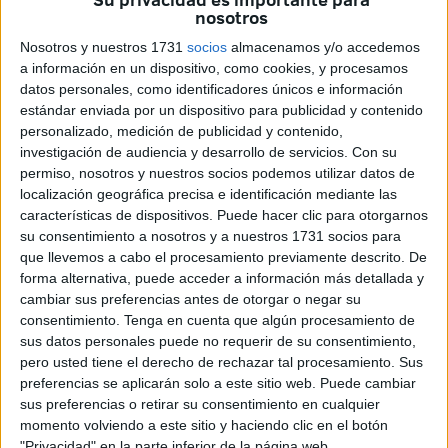
Este mismo domingo, el
Juzgado de Instrucción número
nosotros
6
dictaba auto de entrada en la
cárcel de Mendizábal
para
Nosotros y nuestros 1731
socios
almacenamos y/o accedemos
un varón por lesiones y robo con violencia. Quedan más
a información en un dispositivo, como cookies, y procesamos
implicados por detener, individuos que participaron en el
datos personales, como identificadores únicos e información
robo y agresión perpetrada
con la culata de un arma
de
estándar enviada por un dispositivo para publicidad y contenido
fuego.
personalizado, medición de publicidad y contenido,
investigación de audiencia y desarrollo de servicios.
Con su
permiso, nosotros y nuestros socios podemos utilizar datos de
Los hechos
localización geográfica precisa e identificación mediante las
características de dispositivos. Puede hacer clic para otorgarnos
Toda esa espiral de disturbios se inició
en el Príncipe
. Allí
su consentimiento a nosotros y a nuestros 1731 socios para
unos individuos usaron un arma de fuego para amedrentar
que llevemos a cabo el procesamiento previamente descrito. De
forma alternativa, puede acceder a información más detallada y
a su víctima y
robarle
.
cambiar sus preferencias antes de otorgar o negar su
consentimiento.
Tenga en cuenta que algún procesamiento de
Un joven se involucró para separar a las dos partes siendo
sus datos personales puede no requerir de su consentimiento,
golpeado con la culata del arma. El resultado fue que le
pero usted tiene el derecho de rechazar tal procesamiento. Sus
fracturaron la mandíbula. Tendrá que ser operado en la
preferencias se aplicarán solo a este sitio web. Puede cambiar
Península dadas las consecuencias.
sus preferencias o retirar su consentimiento en cualquier
momento volviendo a este sitio y haciendo clic en el botón
Tras aquella agresión la víctima ingresó en el hospital a
"Privacidad" en la parte inferior de la página web.