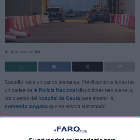
Imagen de archivo
Sucedió hace un par de semanas. Prácticamente todas las
unidades de
la Policía Nacional
disponibles terminaron a
las puertas del
hospital de Ceuta
para abortar la
tremenda tangana
que se estaba suscitando.
Aquello fue consecuencia de una inicial agresión que ha
tenido ya su primer detenido con
ingreso en prisión
.
Su privacidad es importante para