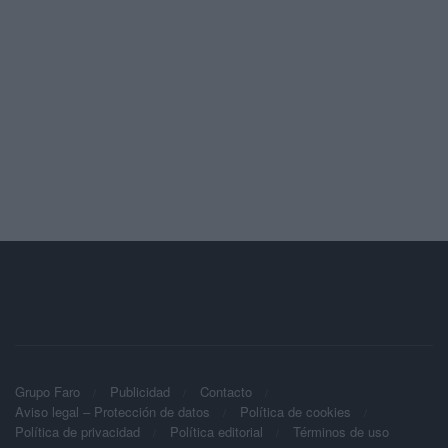
Grupo Faro
Publicidad
Contacto
Aviso legal – Protección de datos
Política de cookies
Política de privacidad
Política editorial
Términos de uso