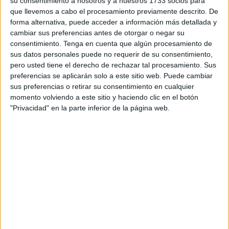
su consentimiento a nosotros y a nuestros 1733 socios para
y, después de que el herido ingresara en el propio clínico
que llevemos a cabo el procesamiento previamente descrito. De
forma alternativa, puede acceder a información más detallada y
de Loma Colmenar, el equipo de sanitarios dio aviso a la
cambiar sus preferencias antes de otorgar o negar su
Policía Nacional
, siguiendo el protocolo establecido para
consentimiento.
Tenga en cuenta que algún procesamiento de
este tipo de situaciones.
sus datos personales puede no requerir de su consentimiento,
pero usted tiene el derecho de rechazar tal procesamiento. Sus
Ahora queda que la víctima presente denuncia por los
preferencias se aplicarán solo a este sitio web. Puede cambiar
hechos y pueda aportar datos para identificar al agresor.
sus preferencias o retirar su consentimiento en cualquier
momento volviendo a este sitio y haciendo clic en el botón
La gravedad de lo sucedido no es solo por el hecho mismo
"Privacidad" en la parte inferior de la página web.
de la agresión, sino por haberse empleado un arma para
practicar los golpes.
Protocolo en el hospital
Ese más que detalle es el que tiene que esclarecerse una
vez que avance en este caso previa denuncia de la parte
afectada.
El hospital cumplió con el protocolo establecido en estos