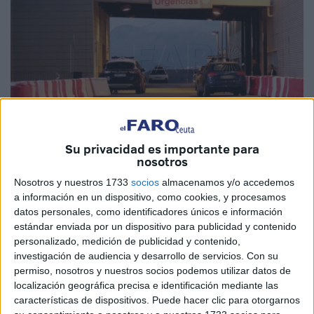
Su privacidad es importante para
Imagen de archivo
nosotros
Nosotros y nuestros 1733
socios
almacenamos y/o accedemos
a información en un dispositivo, como cookies, y procesamos
datos personales, como identificadores únicos e información
Un joven ha ingresado en la tarde de este lunes en
estándar enviada por un dispositivo para publicidad y contenido
personalizado, medición de publicidad y contenido,
urgencias del
hospital
universitario de Ceuta después de
investigación de audiencia y desarrollo de servicios.
Con su
ser agredido tras recibir varios golpes en la cabeza con la
permiso, nosotros y nuestros socios podemos utilizar datos de
culata de un arma
de fuego.
localización geográfica precisa e identificación mediante las
características de dispositivos. Puede hacer clic para otorgarnos
Esa agresión se ha producido tras un incidente de
tráfico