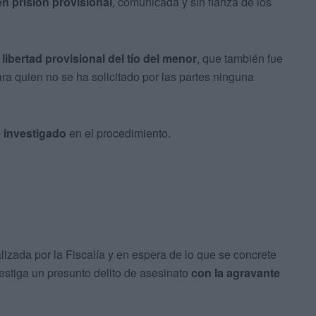
en prisión provisional
, comunicada y sin fianza de los
 libertad provisional del tío del menor
, que también fue
a quien no se ha solicitado por las partes ninguna
e investigado
en el procedimiento.
alizada por la Fiscalía y en espera de lo que se concrete
vestiga un presunto delito de asesinato
con la agravante