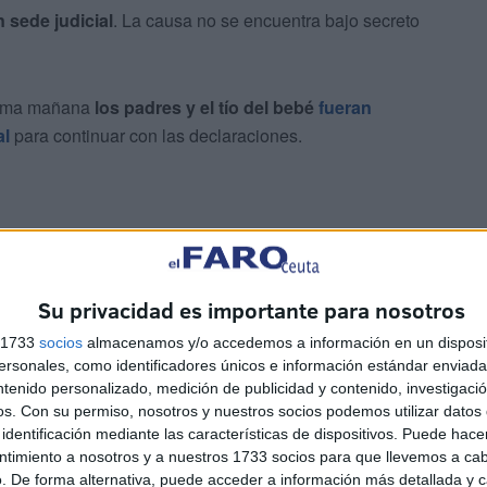
 sede judicial
. La causa no se encuentra bajo secreto
isma mañana
los padres y el tío del bebé
fueran
al
para continuar con las declaraciones.
Su privacidad es importante para nosotros
s 1733
socios
almacenamos y/o accedemos a información en un disposit
sonales, como identificadores únicos e información estándar enviada 
ntenido personalizado, medición de publicidad y contenido, investigaci
os.
Con su permiso, nosotros y nuestros socios podemos utilizar datos 
identificación mediante las características de dispositivos. Puede hacer
ntimiento a nosotros y a nuestros 1733 socios para que llevemos a ca
. De forma alternativa, puede acceder a información más detallada y 