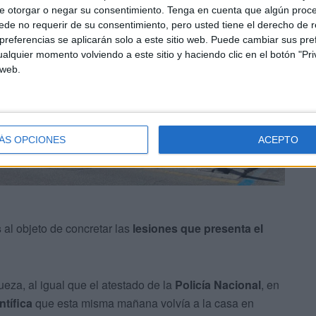
e otorgar o negar su consentimiento.
Tenga en cuenta que algún proc
de no requerir de su consentimiento, pero usted tiene el derecho de r
referencias se aplicarán solo a este sitio web. Puede cambiar sus pref
alquier momento volviendo a este sitio y haciendo clic en el botón "Pri
 web.
ÁS OPCIONES
ACEPTO
s
al objeto de concretar las
lesiones que presenta el
eza, al igual que el atestado de la
Policía Nacional
, en
ntífica
que esta misma mañana volvía a la casa en