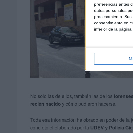
preferencias antes d
datos personales pue
procesamiento. Sus p
consentimiento en cu
inferior de la página
M
No solo las de ellos, también las de los
forense
recién nacido
y cómo pudieron hacerse.
Toda esa información ha obrado en poder de la ju
concreto el elaborado por la
UDEV y Policía Cie