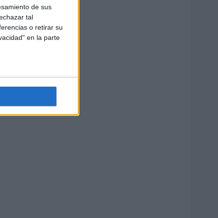
esamiento de sus
echazar tal
erencias o retirar su
vacidad" en la parte