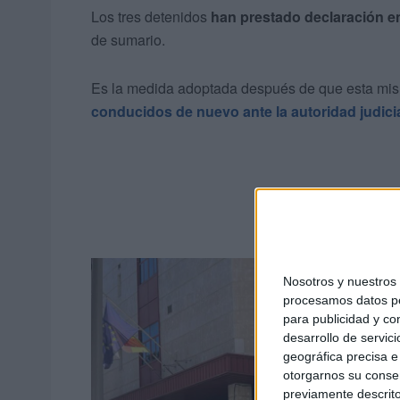
Los tres detenidos
han prestado declaración en
de sumario.
Es la medida adoptada después de que esta m
conducidos de nuevo ante la autoridad judici
Nosotros y nuestro
procesamos datos per
para publicidad y co
desarrollo de servici
geográfica precisa e 
otorgarnos su conse
previamente descrito