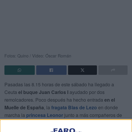
Fotos: Quino / Vídeo: Óscar Román
Pasadas las 8.15 horas de este sábado ha llegado a
Ceuta
el buque Juan Carlos I
ayudado por dos
remolcadores. Poco después ha hecho entrada
en el
Muelle de España
, la
fragata Blas de Lezo
en donde
marcha la
princesa Leonor
junto a más compañeros de
formación militar.