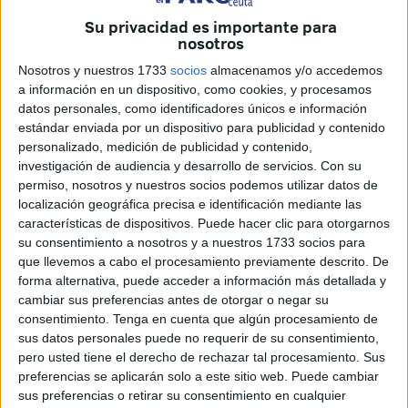
En las inmediaciones del Muelle de España se ha
Su privacidad es importante para
desplegado una gran cantidad de agentes de la
Policía
nosotros
Nacional
, con unidades de la UIP, y de la Policía Portuaria
Nosotros y nuestros 1733
socios
almacenamos y/o accedemos
como
medida de seguridad
.
a información en un dispositivo, como cookies, y procesamos
datos personales, como identificadores únicos e información
En el mar estaba la Guardia Civil
, con el Servicio
estándar enviada por un dispositivo para publicidad y contenido
Marítimo y los GEAS, al igual que en tierra, con patrullas
personalizado, medición de publicidad y contenido,
de las diferentes unidades del Instituto Armado. También
investigación de audiencia y desarrollo de servicios.
Con su
permiso, nosotros y nuestros socios podemos utilizar datos de
se ha contado con la presencia del 'Isla de León'.
localización geográfica precisa e identificación mediante las
características de dispositivos. Puede hacer clic para otorgarnos
Los
ceutíes, madrugadores
, se detenían a
contemplar la
su consentimiento a nosotros y a nuestros 1733 socios para
entrada de ambos buques
. No se veía a la princesa, pero
que llevemos a cabo el procesamiento previamente descrito. De
existía esa alegría compartida por ver que se encontraba
forma alternativa, puede acceder a información más detallada y
entre los componentes de esta expedición.
cambiar sus preferencias antes de otorgar o negar su
consentimiento.
Tenga en cuenta que algún procesamiento de
sus datos personales puede no requerir de su consentimiento,
Música militar
pero usted tiene el derecho de rechazar tal procesamiento. Sus
preferencias se aplicarán solo a este sitio web. Puede cambiar
A la entrada de la fragata sonaba
música militar a modo
sus preferencias o retirar su consentimiento en cualquier