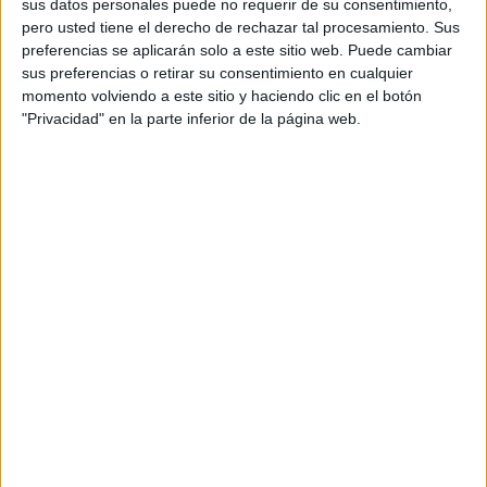
sus datos personales puede no requerir de su consentimiento,
el ejercicio SINKEX
, una maniobra real que implica la
pero usted tiene el derecho de rechazar tal procesamiento. Sus
utilización de
fuego contra blancos flotantes
para
preferencias se aplicarán solo a este sitio web. Puede cambiar
entrenar procedimientos de combate naval; y,
sus preferencias o retirar su consentimiento en cualquier
momento volviendo a este sitio y haciendo clic en el botón
posteriormente, pasará a formar parte del
Grupo de
"Privacidad" en la parte inferior de la página web.
Combate Expedicionario ‘Dédalo’,
una agrupación
táctica centrada en misiones de proyección y respuesta
rápida en escenarios internacionales.