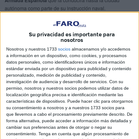
Armada Española
que la conducirá hasta la ciudad
autónoma como parte de su instrucción naval.
La
heredera al trono
completará en aguas abiertas la
formación académica y militar que ya comenzó a bordo
Su privacidad es importante para
del buque escuela ‘Juan Sebastián de Elcano’,
dentro
nosotros
de su plan de estudios en la Academia General Militar.
Nosotros y nuestros 1733
socios
almacenamos y/o accedemos
a información en un dispositivo, como cookies, y procesamos
El embarque
se ha producido este sábado 14 de junio,
datos personales, como identificadores únicos e información
alrededor de las 19:30 horas, en el
Arsenal de Las
estándar enviada por un dispositivo para publicidad y contenido
Palmas de Gran Canaria
. Según ha comunicado
personalizado, medición de publicidad y contenido,
investigación de audiencia y desarrollo de servicios.
Con su
oficialmente la Armada, este nuevo periodo formativo
permiso, nosotros y nuestros socios podemos utilizar datos de
permitirá a la princesa reforzar sus competencias
localización geográfica precisa e identificación mediante las
operativas, así como integrarse de forma activa en el
características de dispositivos. Puede hacer clic para otorgarnos
funcionamiento cotidiano de
una unidad de combate
de
su consentimiento a nosotros y a nuestros 1733 socios para
la Marina.
que llevemos a cabo el procesamiento previamente descrito. De
forma alternativa, puede acceder a información más detallada y
Su estancia en la fragata F-103 ‘Blas de Lezo’ se articulará
cambiar sus preferencias antes de otorgar o negar su
consentimiento.
Tenga en cuenta que algún procesamiento de
en dos fases esenciales: en primer lugar,
tomará parte en